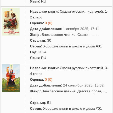
Язык:
RU
опубликовано несколько романов с четко проявленной
социальной тенденцией (Крестовые сестры, Неуемный бубен,
Название книги:
Сказки русских писателей. 1-
оба 1910, и др.), его истинное своеобразие проступило
2 класс
преимущественно в произведениях, которые основаны на
фольлоре и апокрифах. Они представляют собой, по
Оценка:
0 (0)
характеристике автора, «новую форму повести, где
Дата добавления:
1 октября 2025, 17:11
действующим лицом является не отдельный человек, а целая
Жанр:
Внеклассное чтение
,
Сказки
,
...
, ...
страна, время же действия – века». Вместе с тем эта «повесть»,
Страниц:
30
особенно если она связана с изображением событий революции
Серия:
Хорошие книги в школе и дома #01
и последуюшщей русской смуты, всегда включает в себя
обширный и достоверный документальный материал и
Год:
2024
описывает реальных исторических персонажей, которые
Язык:
RU
выступают под собственными именами. Так построено одно из
главных произведений, созданных Ремизовым в эмиграции, –
Название книги:
Сказки русских писателей. 3-
автобиографическая по материалу книга Взвихренная
4 класс
Русь (1927). В ней с постоянными отсылками к поэтике житийной
Оценка:
0 (0)
литературы, для которой обязательны мотивы отторжения
неправедного мира, мытарства, бесприютности и духовного
Дата добавления:
24 сентября 2025, 15:32
очищения в финале, автор воссоздает русское лихолетье, вводя
Жанр:
Внеклассное чтение
,
Детская проза
,
...
,
в свой рассказ тех, с кем он больше всего общался в свои
...
последние петербургские годы, – Блока, Д.С.Мережковского,
Страниц:
51
философа Л.Шестова, собственного ученика, молодого
Серия:
Хорошие книги в школе и дома #01
прозаика М.М.Пришвина.