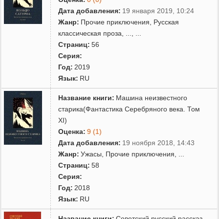
Дата добавления:
19 января 2019, 10:24
Жанр:
Прочие приключения
,
Русская
классическая проза
,
...
, ...
Страниц:
56
Серия:
Год:
2019
Язык:
RU
Название книги:
Машина неизвестного
старика(Фантастика Серебряного века. Том
XI)
Оценка:
9 (1)
Дата добавления:
19 ноября 2018, 14:43
Жанр:
Ужасы
,
Прочие приключения
,
...
Страниц:
58
Серия:
Год:
2018
Язык:
RU
Название книги:
Советский русский рассказ