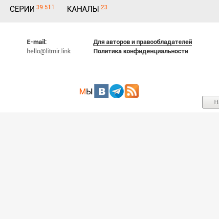
39 511
23
СЕРИИ
КАНАЛЫ
E-mail:
Для авторов и правообладателей
hello@litmir.link
Политика конфиденциальности
М
Ы
Н