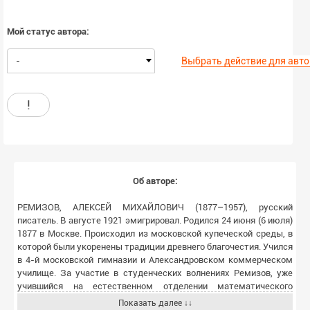
Мой статус автора:
-
Выбрать действие для авт
!
Об авторе:
РЕМИЗОВ, АЛЕКСЕЙ МИХАЙЛОВИЧ (1877–1957), русский
писатель. В августе 1921 эмигрировал. Родился 24 июня (6 июля)
1877 в Москве. Происходил из московской купеческой среды, в
которой были укоренены традиции древнего благочестия. Учился
в 4-й московской гимназии и Александровском коммерческом
училище. За участие в студенческих волнениях Ремизов, уже
учившийся на естественном отделении математического
факультета Московского университеа, был выслан из Москвы и
Показать далее ↓↓