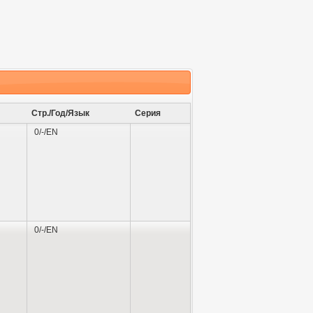
Стр./Год/Язык
Серия
0/-/EN
0/-/EN