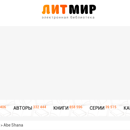
406
332 444
858 596
39 515
АВТОРЫ
КНИГИ
СЕРИИ
КА
>
Abe Shana