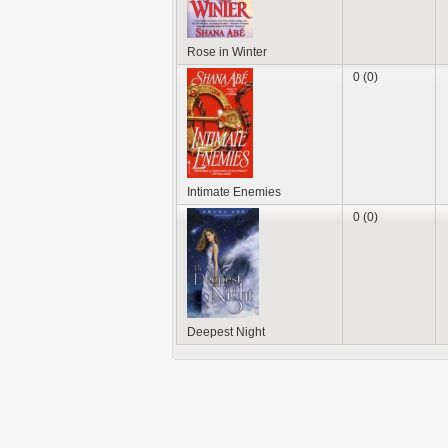
Rose in Winter
0 (0)
Intimate Enemies
0 (0)
Deepest Night