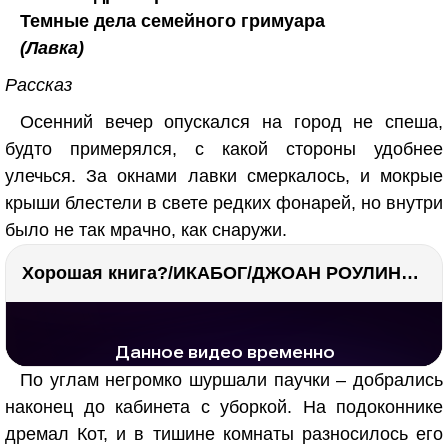
Темные дела семейного гримуара
(Лавка)
Рассказ
Осенний вечер опускался на город не спеша,
будто примерялся, с какой стороны удобнее
улечься. За окнами лавки смеркалось, и мокрые
крыши блестели в свете редких фонарей, но внутри
было не так мрачно, как снаружи.
Хорошая книга?/ИКАБОГ/ДЖОАН РОУЛИНГ/Есть ли смысл покупать?
РЕКЛАМА
РЕКЛАМА
1296 тыс. просмотров
25.6 тыс.
По углам негромко шуршали паучки – добрались
наконец до кабинета с уборкой. На подоконнике
дремал Кот, и в тишине комнаты разносилось его