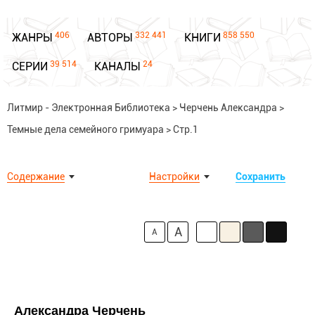
406
332 441
858 550
ЖАНРЫ
АВТОРЫ
КНИГИ
39 514
24
СЕРИИ
КАНАЛЫ
Литмир - Электронная Библиотека
>
Черчень Александра
>
Темные дела семейного гримуара
>
Стр.1
Содержание
Настройки
Сохранить
A
A
Александра Черчень