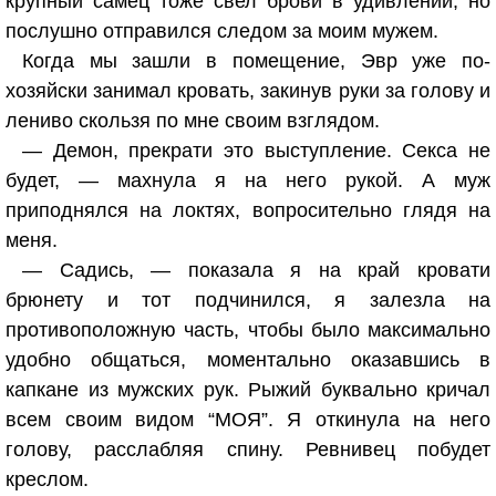
крупный самец тоже свел брови в удивлении, но
послушно отправился следом за моим мужем.
Когда мы зашли в помещение, Эвр уже по-
хозяйски занимал кровать, закинув руки за голову и
лениво скользя по мне своим взглядом.
— Демон, прекрати это выступление. Секса не
будет, — махнула я на него рукой. А муж
приподнялся на локтях, вопросительно глядя на
меня.
— Садись, — показала я на край кровати
брюнету и тот подчинился, я залезла на
противоположную часть, чтобы было максимально
удобно общаться, моментально оказавшись в
капкане из мужских рук. Рыжий буквально кричал
всем своим видом “МОЯ”. Я откинула на него
голову, расслабляя спину. Ревнивец побудет
креслом.