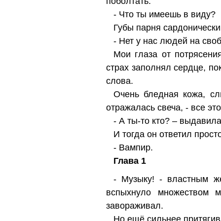
поболтать.
- Что ты имеешь в виду?
Губы парня сардонически 
- Нет у нас людей на св
Мои глаза от потрясени
страх заполнял сердце, пок
слова.
Очень бледная кожа, сл
отражалась свеча, - все э
- А ты-то кто? – выдавил
И тогда он ответил прост
- Вампир.
Глава 1
- Музыку! - властным ж
вспыхнуло множеством м
завораживал.
Но ещё сильнее притягив