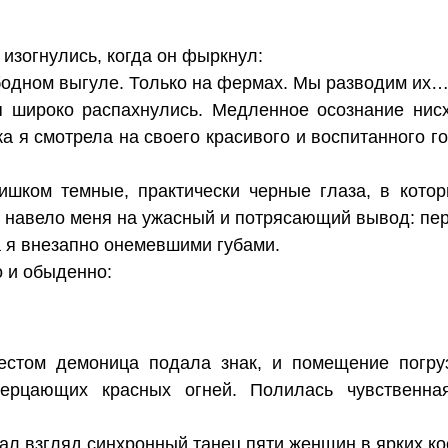
изогнулись, когда он фыркнул:
ободном выгуле. Только на фермах. Мы разводим их… 
я широко распахнулись. Медленное осознание нис
а я смотрела на своего красивого и воспитанного го
ишком темные, практически черные глаза, в кото
то навело меня на ужасный и потрясающий вывод: пер
а я внезапно онемевшими губами.
о и обыденно:
естом демоница подала знак, и помещение погруз
ерцающих красных огней. Полилась чувственна
ал взгляд синхронный танец пяти женщин в ярких к