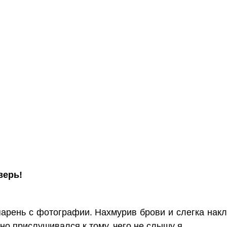
верь!
парень с фотографии. Нахмурив брови и слегка накл
но прислушивался к тому, чего не слышу я.