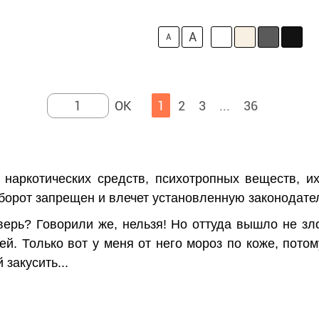
A
A
1
2
3
...
36
 наркотических средств, психотропных веществ, и
борот запрещен и влечет установленную законодате
верь? Говорили же, нельзя! Но оттуда вышло не зло
ей. Только вот у меня от него мороз по коже, потом
закусить...