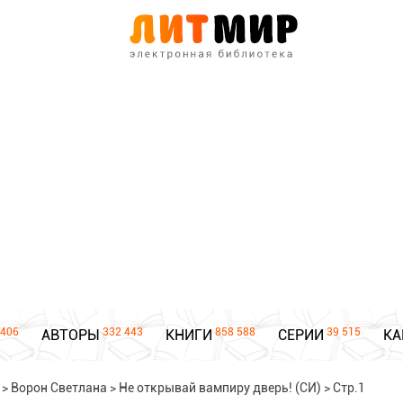
406
332 443
858 588
39 515
АВТОРЫ
КНИГИ
СЕРИИ
КА
>
Ворон Светлана
>
Не открывай вампиру дверь! (СИ)
>
Стр.1