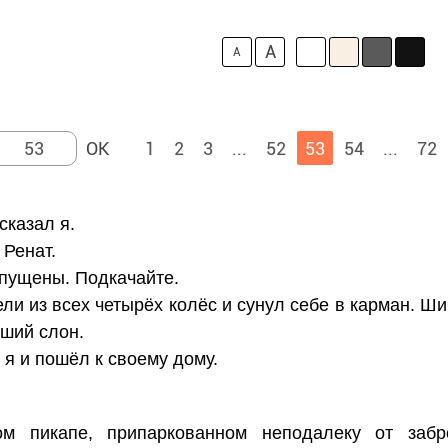
A
A
1
2
3
...
52
53
54
...
72
сказал я.
Ренат.
спущены. Подкачайте.
ли из всех четырёх колёс и сунул себе в карман. Ш
вший слон.
я и пошёл к своему дому.
м пикапе, припаркованном неподалеку от забр