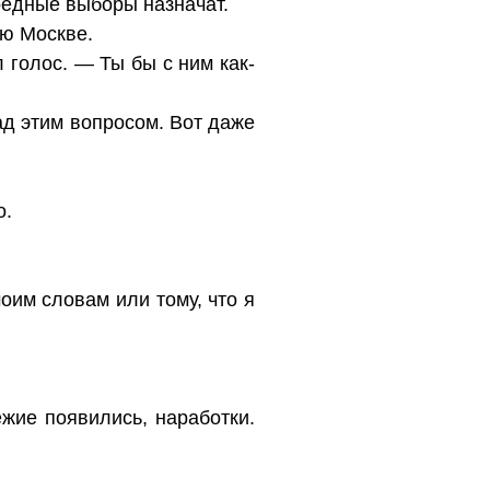
редные выборы назначат.
ую Москве.
 голос. — Ты бы с ним как-
ад этим вопросом. Вот даже
о.
оим словам или тому, что я
ежие появились, наработки.