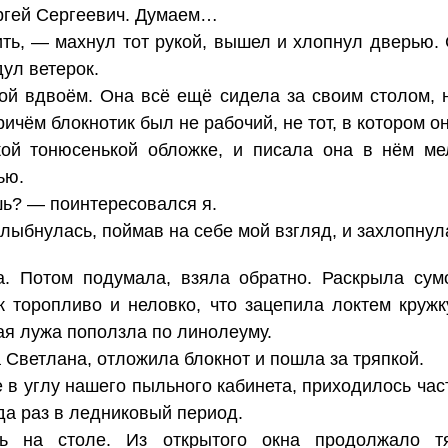
ргей Сергеевич. Думаем…
ить, — махнул тот рукой, вышел и хлопнул дверью.
ул ветерок.
й вдвоём. Она всё ещё сидела за своим столом, н
ичём блокнотик был не рабочий, не тот, в котором о
гкой тонюсенькой обложке, и писала она в нём ме
ью.
шь? — поинтересовался я.
улыбнулась, поймав на себе мой взгляд, и захлопнул
. Потом подумала, взяла обратно. Раскрыла сумо
ак торопливо и неловко, что зацепила локтем кружк
ая лужа поползла по линолеуму.
 Светлана, отложила блокнот и пошла за тряпкой.
 в углу нашего пыльного кабинета, приходилось част
а раз в ледниковый период.
ь на столе. Из открытого окна продолжало тя