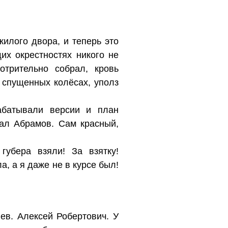
илого двора, и теперь это
их окрестностях никого не
трительно собрал, кровь
 спущенных колёсах, уполз
абатывали версии и план
рал Абрамов. Сам красный,
убера взяли! За взятку!
а, а я даже не в курсе был!
ев. Алексей Робертович. У