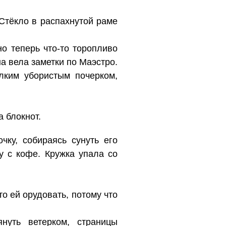
 Стёкло в распахнутой раме
о теперь что-то торопливо
на вела заметки по Маэстро.
лким убористым почерком,
а блокнот.
чку, собираясь сунуть его
у с кофе. Кружка упала со
о ей орудовать, потому что
нуть ветерком, страницы