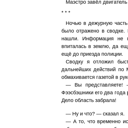
Маэстро завёл двигатель 
* * *
Ночью в дежурную часть 
было отражено в сводке. 
нашли. Информация не п
впиталась в землю, да ещ
ещё до приезда полиции.
Сводку я отложил быст
дальнейших действий по М
обмахивается газетой в рук
— Вы представляете! —
Фээсбэшники его два года р
Дело область забрала!
— Ну и что? — сказал я.
— А то, что временно и