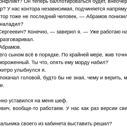
конфликт? Он теперь баллотироваться будет, внеоче
ор? У нас контора независимая, подчиняется напрям
атор тоже не последний человек, — Абрамов понизил
 наладил?
 Сергеевич? Конечно, — заверил я. — Уже работаю н
 разговаривал.
Абрамов.
его сыном всё в порядке. По крайней мере, жив точн
ороженный. Ты что, опять ему морду набил?
хитро улыбнулся я.
качал головой, будто бы не зная, чему и верить, м
е.
но уставился на меня шеф.
вич, вообще-то работаем. У нас как раз версии св
чальника своего из кабинета выставить решил?