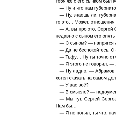
тебя же с его сынком был 
— Ну и что нам губернат
— Ну, знаешь ли, губерн
то это… Может, отношения
— А, вы про это, Сергей
недавно с сыном его опять
— С сыном? — напрягся 
— Да не беспокойтесь. С 
— Тьфу… Ну ты точно отм
— Я этого не говорил, — 
— Ну ладно, — Абрамов по
хотел сказать на самом дел
— У вас всё?
— В смысле? — недоумен
— Мы тут, Сергей Сергее
Нам бы…
— Я не понял, ты что, на