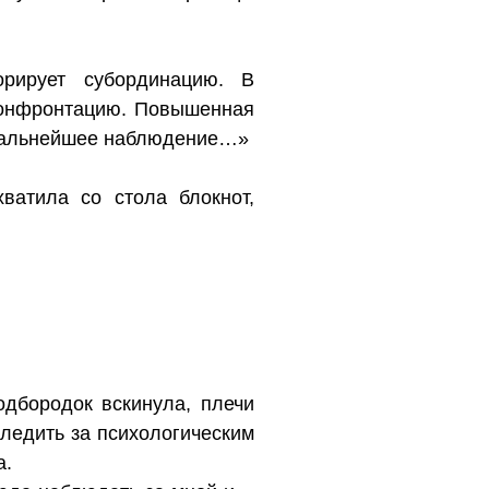
орирует субординацию. В
конфронтацию. Повышенная
о дальнейшее наблюдение…»
ватила со стола блокнот,
дбородок вскинула, плечи
ледить за психологическим
а.