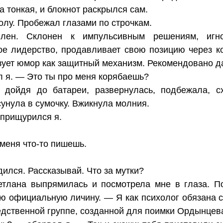
 тонкая, и блокнот раскрылся сам.
олу. Пробежал глазами по строчкам.
илен. Склонен к импульсивным решениям, игн
вое лидерство, продавливает свою позицию через 
льзует юмор как защитный механизм. Рекомендован
 я. — Это ты про меня корябаешь?
дойдя до батареи, развернулась, подбежала, сх
сунула в сумочку. Вжикнула молния.
прищурился я.
 меня что-то пишешь.
ился. Рассказывай. Что за мутки?
тлана выпрямилась и посмотрела мне в глаза. По
ю официальную личину. — Я как психолог обязана с
едственной группе, созданной для поимки Ордынцев