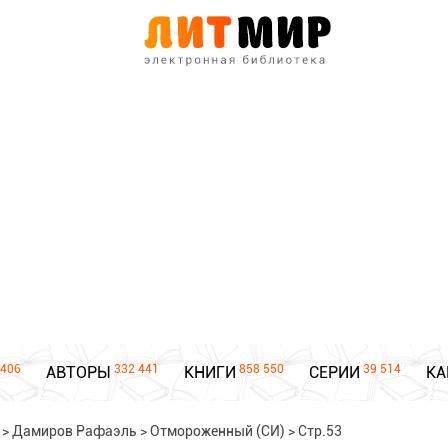
406
332 441
858 550
39 514
АВТОРЫ
КНИГИ
СЕРИИ
КА
>
Дамиров Рафаэль
>
Отмороженный (СИ)
>
Стр.53