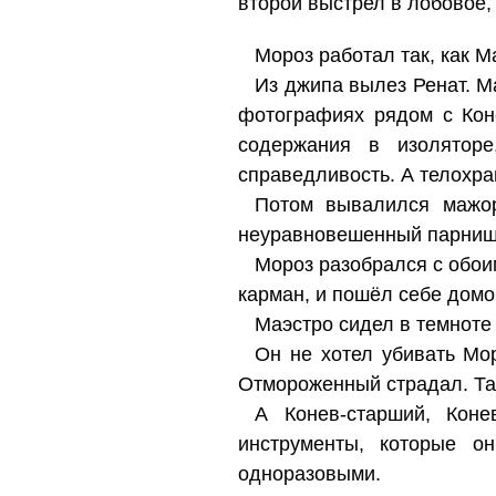
второй выстрел в лобовое,
Мороз работал так, как М
Из джипа вылез Ренат. Ма
фотографиях рядом с Кон
содержания в изолятор
справедливость. А телохран
Потом вывалился мажор
неуравновешенный парнишк
Мороз разобрался с обоим
карман, и пошёл себе домо
Маэстро сидел в темноте 
Он не хотел убивать Мо
Отмороженный страдал. Так
А Конев-старший, Кон
инструменты, которые о
одноразовыми.