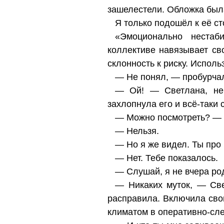
зашелестели. Обложка была
Я только подошёл к её ст
«Эмоционально нестаб
коллективе навязывает с
склонность к риску. Испо
— Не понял, — пробурчал
— Ой! — Светлана, не 
захлопнула его и всё-таки 
— Можно посмотреть? — 
— Нельзя.
— Но я же видел. Ты про
— Нет. Тебе показалось.
— Слушай, я не вчера род
— Никаких муток, — Све
расправила. Включила сво
климатом в оперативно-сл