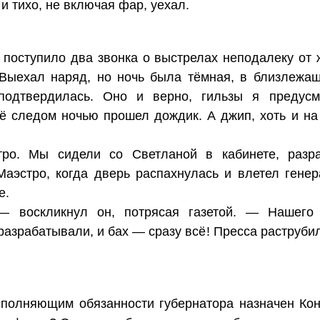
и тихо, не включая фар, уехал.
поступило два звонка о выстрелах неподалеку от ж
Выехал наряд, но ночь была тёмная, в близлежащ
одтвердилась. Оно и верно, гильзы я предусмо
ё следом ночью прошел дождик. А джип, хоть и на
ро. Мы сидели со Светланой в кабинете, разр
аэстро, когда дверь распахнулась и влетел гене
е.
 воскликнул он, потрясая газетой. — Нашего г
азрабатывали, и бах — сразу всё! Пресса раструбил
сполняющим обязанности губернатора назначен Кон