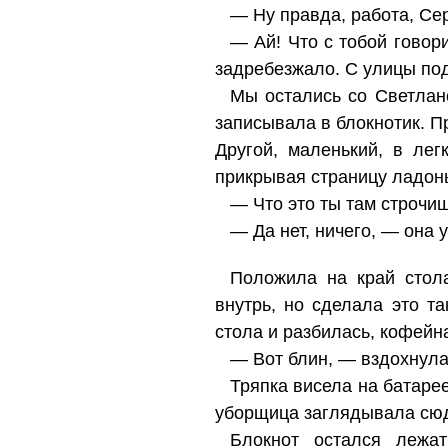
— Ну правда, работа, Се
— Ай! Что с тобой говор
задребезжало. С улицы под
Мы остались со Светлано
записывала в блокнотик. Пр
Другой, маленький, в ле
прикрывая страницу ладон
— Что это ты там строчи
— Да нет, ничего, — она 
Положила на край стола
внутрь, но сделала это т
стола и разбилась, кофейн
— Вот блин, — вздохнула
Тряпка висела на батарее
уборщица заглядывала сюд
Блокнот остался лежат