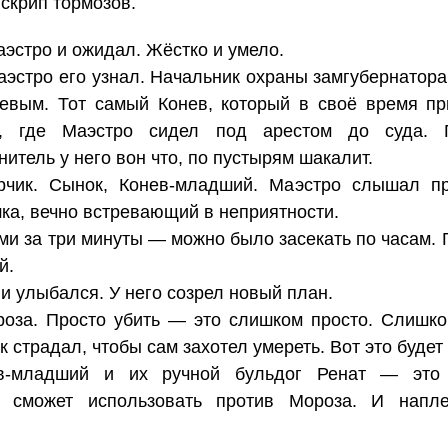
 скрип тормозов.
аэстро и ожидал. Жёстко и умело.
эстро его узнал. Начальник охраны замгубернатора.
евым. Тот самый Конев, который в своё время пр
е, где Маэстро сидел под арестом до суда. П
итель у него вон что, по пустырям шакалит.
чик. Сынок, Конев-младший. Маэстро слышал пр
а, вечно встревающий в неприятности.
и за три минуты — можно было засекать по часам. Г
й.
и улыбался. У него созрел новый план.
роза. Просто убить — это слишком просто. Слишко
 страдал, чтобы сам захотел умереть. Вот это буде
ев-младший и их ручной бульдог Ренат — это 
н сможет использовать против Мороза. И напле