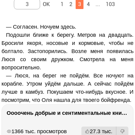
1
2
3
4
...
103
— Согласен. Ночуем здесь.
Подошли ближе к берегу. Метров на двадцать.
Бросили якоря, носовые и кормовые, чтобы не
болтало. Застопорились. Возле меня появилась
Люся со своим дружком. Смотрела на меня
вопросительно.
— Люся, на берег не пойдём. Все ночуют на
корабле. Утром уйдём дальше. А сейчас пойдём
лучше в камбуз. Покушаем что-нибудь вкусное. И
посмотрим, что Оля нашла для твоего бойфренда.
Оооочень добрые и сентиментальные книги. Бабушка велела кланяться и История Артура Трулава
РЕКЛАМА
РЕКЛАМА
1366 тыс. просмотров
27.3 тыс.