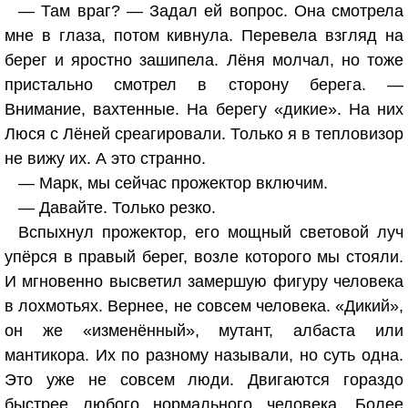
— Там враг? — Задал ей вопрос. Она смотрела
мне в глаза, потом кивнула. Перевела взгляд на
берег и яростно зашипела. Лёня молчал, но тоже
пристально смотрел в сторону берега. —
Внимание, вахтенные. На берегу «дикие». На них
Люся с Лёней среагировали. Только я в тепловизор
не вижу их. А это странно.
— Марк, мы сейчас прожектор включим.
— Давайте. Только резко.
Вспыхнул прожектор, его мощный световой луч
упёрся в правый берег, возле которого мы стояли.
И мгновенно высветил замершую фигуру человека
в лохмотьях. Вернее, не совсем человека. «Дикий»,
он же «изменённый», мутант, албаста или
мантикора. Их по разному называли, но суть одна.
Это уже не совсем люди. Двигаются гораздо
быстрее любого нормального человека. Более