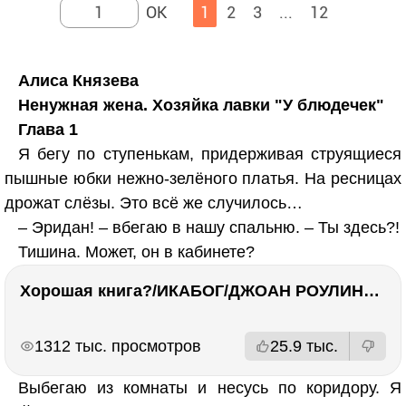
1
2
3
...
12
Алиса Князева
Ненужная жена. Хозяйка лавки "У блюдечек"
Глава 1
Я бегу по ступенькам, придерживая струящиеся
пышные юбки нежно-зелёного платья. На ресницах
дрожат слёзы. Это всё же случилось…
– Эридан! – вбегаю в нашу спальню. – Ты здесь?!
Тишина. Может, он в кабинете?
Хорошая книга?/ИКАБОГ/ДЖОАН РОУЛИНГ/Есть ли смысл покупать?
РЕКЛАМА
РЕКЛАМА
1312 тыс. просмотров
25.9 тыс.
Выбегаю из комнаты и несусь по коридору. Я