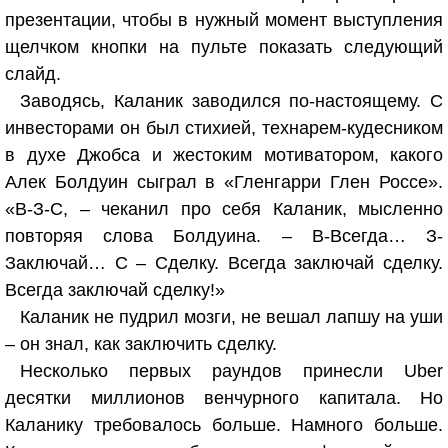
презентации, чтобы в нужный момент выступления
щелчком кнопки на пульте показать следующий
слайд.
Заводясь, Каланик заводился по-настоящему. С
инвесторами он был стихией, технарем-кудесником
в духе Джобса и жестоким мотиватором, какого
Алек Болдуин сыграл в «Гленгарри Глен Россе».
«В-З-С, – чеканил про себя Каланик, мысленно
повторяя слова Болдуина. – В-Всегда… З-
Заключай… С – Сделку. Всегда заключай сделку.
Всегда заключай сделку!»
Каланик не пудрил мозги, не вешал лапшу на уши
– он знал, как заключить сделку.
Несколько первых раундов принесли Uber
десятки миллионов венчурного капитала. Но
Каланику требовалось больше. Намного больше.