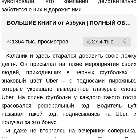
чувствовали, что компания действительно
заботится о них и дорожит ими.
БОЛЬШИЕ КНИГИ от Азбуки | ПОЛНЫЙ ОБЗОР | Моя коллекция 20+ книг ??
РЕКЛАМА
РЕКЛАМА
1364 тыс. просмотров
27.4 тыс.
Каланик и здесь старался добавить свою ложку
дегтя. Он присылал на такие мероприятия своих
людей, приходивших в черных футболках –
знаковый цвет Uber – с подносами пирожных,
которые украшало выведенное глазурью слово
Uber. На спине футболки у каждого такого гостя
красовался реферальный код. Водитель Lyft
называл такой код, подписываясь на Uber, и
получал за это бонус.
И даже не вторгаясь на вечеринки соперника,