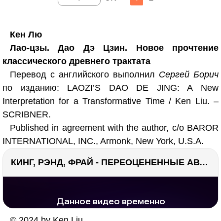
Кен Лю
Лао-цзы. Дао Дэ Цзин. Новое прочтение
классического древнего трактата
Перевод с английского выполнил
Сергей Борич
по изданию: LAOZI’S DAO DE JING: A New
Interpretation for a Transformative Time / Ken Liu. –
SCRIBNER.
Published in agreement with the author, c/o BAROR
INTERNATIONAL, INC., Armonk, New York, U.S.A.
КИНГ, РЭНД, ФРАЙ - ПЕРЕОЦЕНЕННЫЕ АВТОРЫ? ¯\_(ツ)_/¯
РЕКЛАМА
РЕКЛАМА
1289 тыс. просмотров
26.0 тыс.
© 2024 by Ken Liu