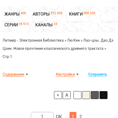
406
332 438
858 536
ЖАНРЫ
АВТОРЫ
КНИГИ
39 513
24
СЕРИИ
КАНАЛЫ
Литмир - Электронная Библиотека
>
Лю Кен
>
Лао-цзы. Дао Дэ
Цзин. Новое прочтение классического древнего трактата
>
Стр.1
Содержание
Настройки
Сохранить
A
A
1
2