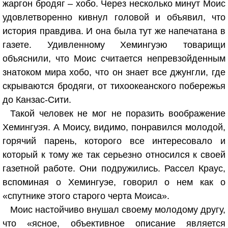
жаргон бродяг – хобо. Через несколько минут Моис
удовлетворенно кивнул головой и объявил, что
история правдива. И она была тут же напечатана в
газете. Удивленному Хемингуэю товарищи
объяснили, что Моис считается непревзойденным
знатоком мира хобо, что он знает все джунгли, где
скрываются бродяги, от тихоокеанского побережья
до Канзас-Сити.
Такой человек не мог не поразить воображение
Хемингуэя. А Моису, видимо, понравился молодой,
горячий парень, которого все интересовало и
который к тому же так серьезно относился к своей
газетной работе. Они подружились. Рассел Краус,
вспоминая о Хемингуэе, говорил о нем как о
«спутнике этого старого черта Моиса».
Моис настойчиво внушал своему молодому другу,
что «ясное, объективное описание является