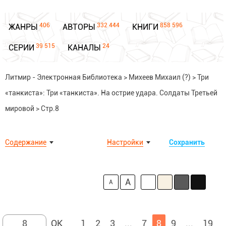
406
332 444
858 596
ЖАНРЫ
АВТОРЫ
КНИГИ
39 515
24
СЕРИИ
КАНАЛЫ
Литмир - Электронная Библиотека
>
Михеев Михаил (?)
>
Три
«танкиста»: Три «танкиста». На острие удара. Солдаты Третьей
мировой
>
Стр.8
Содержание
Настройки
Сохранить
A
A
1
2
3
...
7
8
9
...
19