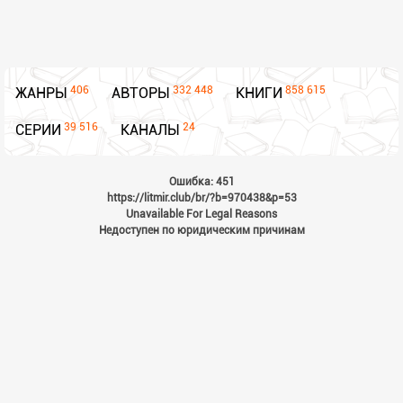
406
332 448
858 615
ЖАНРЫ
АВТОРЫ
КНИГИ
39 516
24
СЕРИИ
КАНАЛЫ
Ошибка: 451
https://litmir.club/br/?b=970438&p=53
Unavailable For Legal Reasons
Недоступен по юридическим причинам