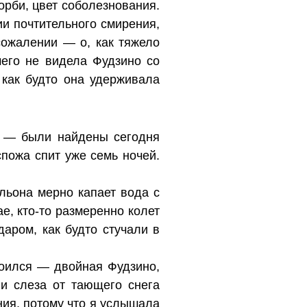
орби, цвет соболезнования.
и почтительного смирения,
 сожалении — о, как тяжело
чего не видела Фудзино со
 как будто она удерживала
, — были найдены сегодня
пожа спит уже семь ночей.
ильона мерно капает вода с
ае, кто-то размеренно колет
аром, как будто стучали в
воился — двойная Фудзино,
и слеза от тающего снега
яния, потому что я услышала