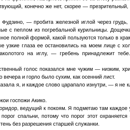
твующий, конечно же нет, скорее — презрительный, 
Фудзино, — пробита железной иглой через грудь,
ные с пеплом из погребальной курильницы. Дощечк
ное полной формой, какой пользуются только в хра
е узкие глаза ее остановились на моем лице с хо
аколотого на иглу, — гребень принадлежит тебе
ственный голос показался мне чужим — низким, хр
о вечера и горло было сухим, как осенний лист.
азала я, и каждое слово царапало изнутри, — я не 
окои госпожи Акико.
оридор, ведущий к покоям. Я подметаю там каждое у
 порог спальни, потому что порог этот охраняется
 тень без разрешения старшей служанки.