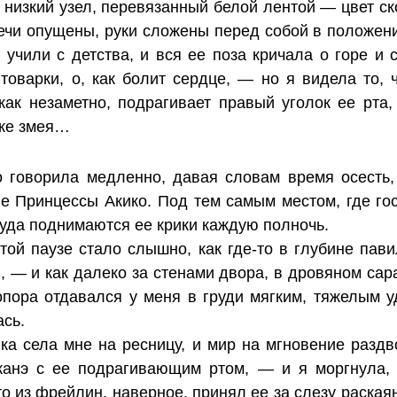
 низкий узел, перевязанный белой лентой — цвет ск
ечи опущены, руки сложены перед собой в положени
 учили с детства, и вся ее поза кричала о горе и
 товарки, о, как болит сердце, — но я видела то, 
 как незаметно, подрагивает правый уголок ее рта,
 же змея…
 говорила медленно, давая словам время осесть
не Принцессы Акико. Под тем самым местом, где гос
уда поднимаются ее крики каждую полночь.
этой паузе стало слышно, как где-то в глубине пав
, — и как далеко за стенами двора, в дровяном сар
опора отдавался у меня в груди мягким, тяжелым уд
ась.
ка села мне на ресницу, и мир на мгновение разд
канэ с ее подрагивающим ртом, — и я моргнула, 
то из фрейлин, наверное, принял ее за слезу раска