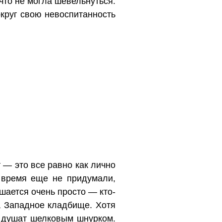
что не могла шевельнуться.
округ свою невоспитанность
 — это все равно как лично
 время еще не придумали,
ешается очень просто — кто-
на Западное кладбище. Хотя
о душат шелковым шнурком.