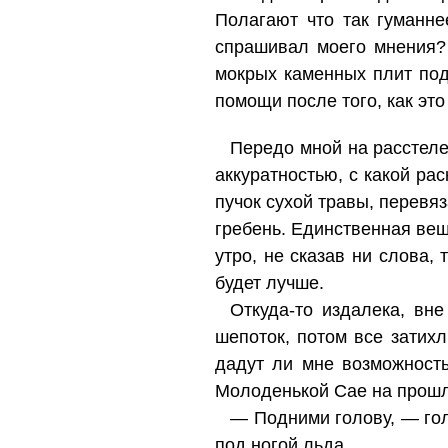
Полагают что так гуманне
спрашивал моего мнения? 
мокрых каменных плит подо
помощи после того, как это
Передо мной на расстеле
аккуратностью, с какой ра
пучок сухой травы, перевя
гребень. Единственная вещ
утро, не сказав ни слова,
будет лучше.
Откуда-то издалека, вн
шепоток, потом все затихл
дадут ли мне возможност
Молоденькой Сае на прошло
— Подними голову, — гол
под ногой льда.