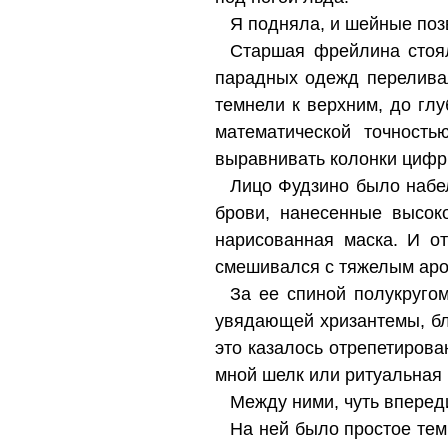
Я подняла, и шейные поз
Старшая фрейлина стоял
парадных одежд переливал
темнели к верхним, до глу
математической точност
выравнивать колонки цифр 
Лицо Фудзино было набе
брови, нанесенные высок
нарисованная маска. И о
смешивался с тяжелым аро
За ее спиной полукруго
увядающей хризантемы, бл
это казалось отрепетирова
мной шелк или ритуальная 
Между ними, чуть впереди
На ней было простое тем