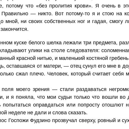
е, потому что «без пролития крови». Я очень в эт
Правильно — никто. Вот потому-то я и стою на ко
 мной, ни своих собственных ног и гадая, смогу л
 закончится.
нном куске белого шелка лежали три предмета, раз
складывают улики на столе следователя: соломенна
занный красной нитью, и маленький костяной гребен
ь, оставшаяся от матери, — отец сунул его мне в 
 только сжал плечо. Человек, который считает себя
е поля моего зрения — стали раздаваться негром
и, и я поняла, что мои судьи только что вошли во 
ь попытаться оправдаться или попросту отошлют н
й неделе не дали и слова сказать.
ос Госпожи Фудзино прозвучал сверху, ровный и су