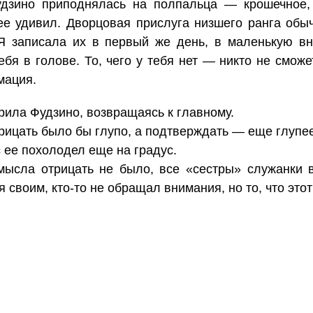
удзино приподнялась на полпальца — крошечное,
ее удивил. Дворцовая прислуга низшего ранга обы
 Я записала их в первый же день, в маленькую вн
ебя в голове. То, чего у тебя нет — никто не сможе
мация.
рила Фудзино, возвращаясь к главному.
трицать было бы глупо, а подтверждать — еще глупее
 ее похолодел еще на градус.
ысла отрицать не было, все «сестры» служанки в
я своим, кто-то не обращал внимания, но то, что это