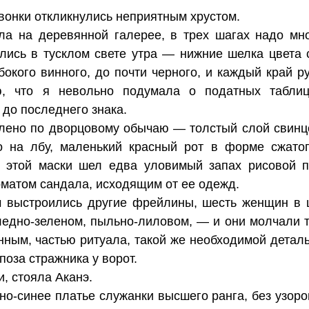
вонки откликнулись неприятным хрустом.
а на деревянной галерее, в трех шагах надо мно
ись в тусклом свете утра — нижние шелка цвета 
бокого винного, до почти черного, и каждый край 
ью, что я невольно подумала о податных таблиц
до последнего знака.
лено по дворцовому обычаю — толстый слой свинц
о на лбу, маленький красный рот в форме сжато
т этой маски шел едва уловимый запах рисовой 
матом сандала, исходящим от ее одежд.
м выстроились другие фрейлины, шесть женщин в 
едно-зеленом, пыльно-лиловом, — и они молчали т
нным, частью ритуала, такой же необходимой детал
поза стражника у ворот.
, стояла Аканэ.
но-синее платье служанки высшего ранга, без узоро