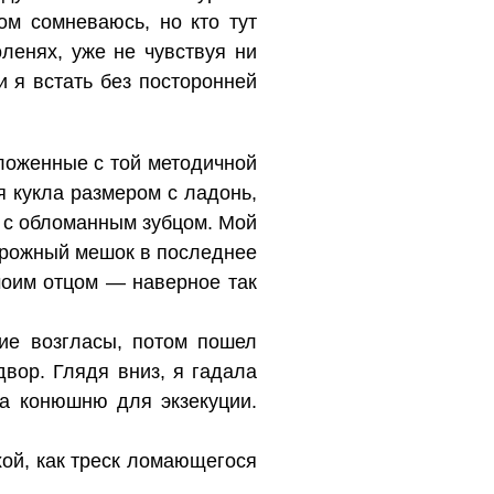
ом сомневаюсь, но кто тут
ленях, уже не чувствуя ни
и я встать без посторонней
ложенные с той методичной
я кукла размером с ладонь,
ь с обломанным зубцом. Мой
дорожный мешок в последнее
 моим отцом — наверное так
кие возгласы, потом пошел
двор. Глядя вниз, я гадала
а конюшню для экзекуции.
хой, как треск ломающегося