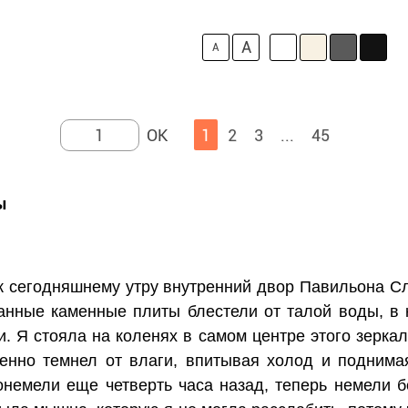
A
A
1
2
3
...
45
ы
 к сегодняшнему утру внутренний двор Павильона С
анные каменные плиты блестели от талой воды, в 
. Я стояла на коленях в самом центре этого зеркал
ленно темнел от влаги, впитывая холод и поднима
онемели еще четверть часа назад, теперь немели б