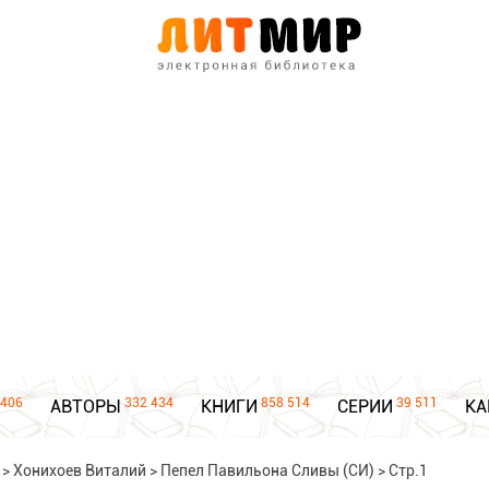
406
332 434
858 514
39 511
АВТОРЫ
КНИГИ
СЕРИИ
КА
>
Хонихоев Виталий
>
Пепел Павильона Сливы (СИ)
>
Стр.1