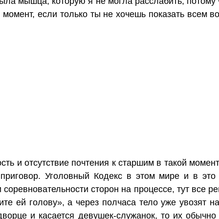
ныла мышца, которую я не могла расслабить, потому 
 момент, если только ты не хочешь показать всем в
ть и отсутствие почтения к старшим в такой момент
 приговор. Уголовный Кодекс в этом мире и в это
 соревновательности сторон на процессе, тут все р
ите ей голову», а через полчаса тело уже увозят 
дворце и касается девушек-служанок, то их обычн