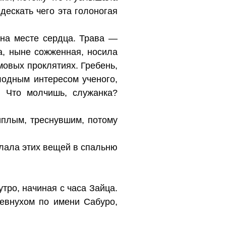
дескать чего эта голоногая
 на месте сердца. Трава —
а, ныне сожженная, носила
мовых проклятиях. Гребень,
лодным интересом ученого,
. Что молчишь, служанка?
иплым, треснувшим, потому
клала этих вещей в спальню
тро, начиная с часа Зайца.
 евнухом по имени Сабуро,