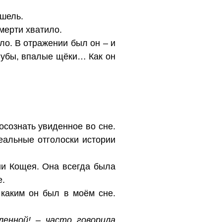
ашель.
мерти хватило.
ло. В отражении был он – и
 губы, впалые щёки… Как он
осознать увиденное во сне.
еальные отголоски истории
ни Кощея. Она всегда была
е.
 каким он был в моём сне.
енной! – часто говорила