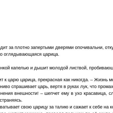
дит за плотно запертыми дверями опочивальни, отк
но оглядывающаяся царица.
вонкой капелью и дышит молодой листвой, пробивающ
т к царю царица, прекрасная как никогда. – Жизнь м
ниво спрашивает царь, вертя в руках лук, что промах
нения внешности! – шепчет ему в ухо красавица, сл
страняясь.
ватывает свою царицу за талию и сажает к себе на к