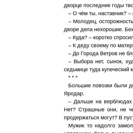
дворце последние годы тво
– О чём ты, наставник? 
– Молодец, осторожность
дворе дела нехорошие. Беж
– Куда? – коротко спроси
– К деду своему по матер
– До Города Ветров не б
– Выбора нет, сынок, ху
седьмице туда купеческий к
* * *
Большие повозки были до
Яродар.
– Дальше на верблюдах 
Нет? Страшные они, не ч
продержаться могут? В пуст
Мужик то надолго замол