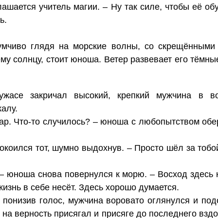
глашается учитель магии. – Ну так силе, чтобы её об
ь.
умчиво глядя на морские волны, со скрещёнными 
у солнцу, стоит юноша. Ветер развевает его тёмные
ужасе закричал высокий, крепкий мужчина в в
алу.
озар. Что-то случилось? – юноша с любопытством об
покоился тот, шумно выдохнув. – Просто шёл за тобо
 – юноша снова повернулся к морю. – Восход здесь 
 жизнь в себе несёт. Здесь хорошо думается.
– понизив голос, мужчина воровато оглянулся и по
 на верность присягал и присяге до последнего вздох