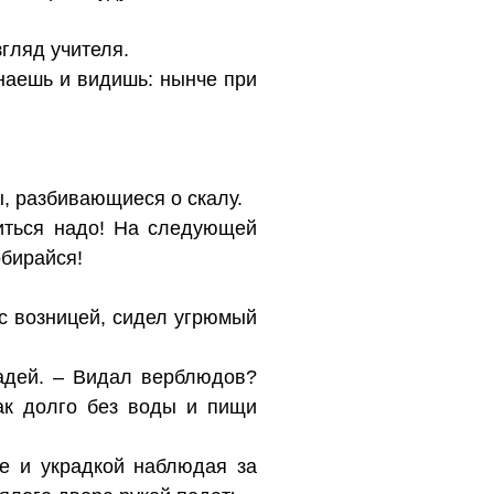
гляд учителя.
знаешь и видишь: нынче при
ы, разбивающиеся о скалу.
питься надо! На следующей
обирайся!
с возницей, сидел угрюмый
адей. – Видал верблюдов?
ак долго без воды и пищи
же и украдкой наблюдая за