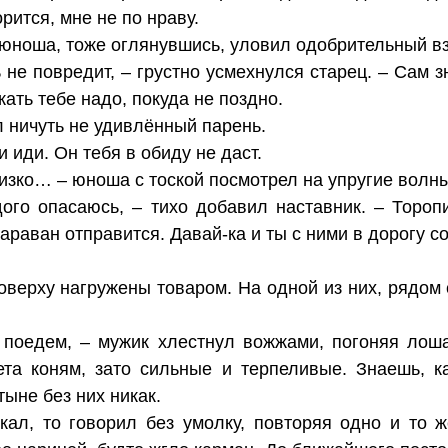
рится, мне не по нраву.
– юноша, тоже оглянувшись, уловил одобрительный вз
 не повредит, – грустно усмехнулся старец. – Сам 
ать тебе надо, покуда не поздно.
л ничуть не удивлённый парень.
и иди. Он тебя в обиду не даст.
лизко… – юноша с тоской посмотрел на упругие волн
дого опасаюсь, – тихо добавил наставник. – Торо
араван отправится. Давай-ка и ты с ними в дорогу с
верху нагружены товаром. На одной из них, рядом 
поедем, – мужик хлестнул вожжами, погоняя лош
ета коням, зато сильные и терпеливые. Знаешь, к
ыне без них никак.
кал, то говорил без умолку, повторяя одно и то 