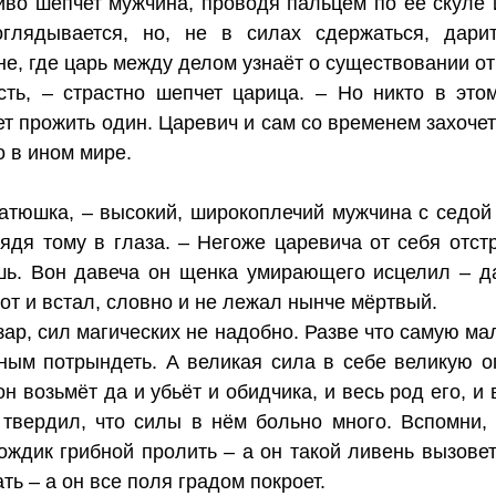
иво шепчет мужчина, проводя пальцем по её скуле 
глядывается, но, не в силах сдержаться, дарит
е, где царь между делом узнаёт о существовании от
ть, – страстно шепчет царица. – Но никто в это
т прожить один. Царевич и сам со временем захочет
о в ином мире.
батюшка, – высокий, широкоплечий мужчина с седой
ядя тому в глаза. – Негоже царевича от себя отст
шь. Вон давеча он щенка умирающего исцелил – д
тот и встал, словно и не лежал нынче мёртвый.
ар, сил магических не надобно. Разве что самую ма
ным потрындеть. А великая сила в себе великую оп
н возьмёт да и убьёт и обидчика, и весь род его, и 
твердил, что силы в нём больно много. Вспомни, 
ждик грибной пролить – а он такой ливень вызовет,
ь – а он все поля градом покроет.