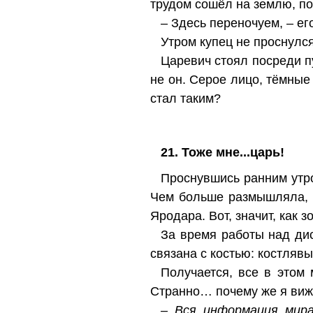
трудом сошёл на землю, пот
– Здесь переночуем, – ег
Утром купец не проснулся
Царевич стоял посреди пу
не он. Серое лицо, тёмные
стал таким?
21. Тоже мне...царь!
Проснувшись ранним утро
Чем больше размышляла, т
Яродара. Вот, значит, как 
За время работы над дис
связана с костью: костляв
Получается, все в этом
Странно… почему же я виж
– Вся информация мира