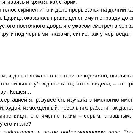
ягиваясь и кряхтя, как старик.
о голос скрипел и то и дело прерывался на долгий к
. Царица оказалась права: денег ему и вправду до с
стого постоялого двора и с ужасом смотрел в зерка
 круги под чёрными глазами, синие, как у мертвеца,
м, я долго лежала в постели неподвижно, пытаясь 
ем сильнее убеждалась: то, что я видела, – это р
зовут Кощея…
сертацией я, разумеется, изучала этимологию име
ый, худой, измождённый, невольник, раб… и так дале
 мире видят его именно таким – серым, страшным,
у его иначе?
 содержится в неком информационном поле Всел