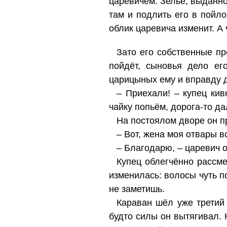
царевичем. Зелье, выданно
там и подлить его в пойло
облик царевича изменит. А 
Зато его собственные п
пойдёт, сыновья дело ег
царицыных ему и вправду д
– Приехали! – купец кив
чайку попьём, дорога-то да
На постоялом дворе он п
– Вот, жена моя отвары в
– Благодарю, – царевич о
Купец облегчённо рассме
изменилась: волосы чуть п
не заметишь.
Караван шёл уже третий
будто силы он вытягивал. 