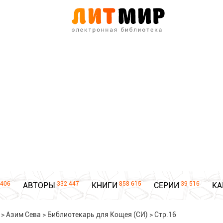
406
332 447
858 615
39 516
АВТОРЫ
КНИГИ
СЕРИИ
КА
>
Азим Сева
>
Библиотекарь для Кощея (СИ)
>
Стр.16