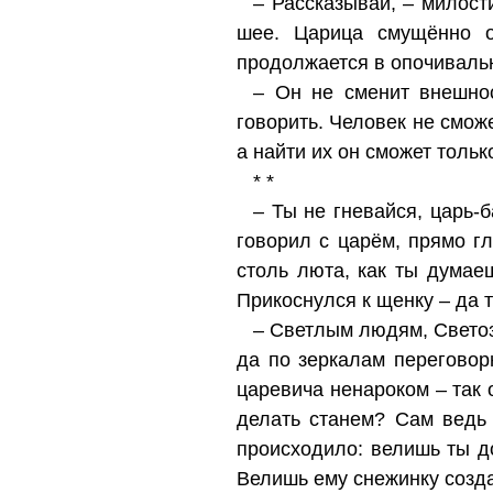
– Рассказывай, – милост
шее. Царица смущённо о
продолжается в опочивальн
– Он не сменит внешнос
говорить. Человек не сможе
а найти их он сможет тольк
* *
– Ты не гневайся, царь-
говорил с царём, прямо гл
столь люта, как ты думае
Прикоснулся к щенку – да 
– Светлым людям, Светоз
да по зеркалам переговор
царевича ненароком – так о
делать станем? Сам ведь 
происходило: велишь ты до
Велишь ему снежинку создат