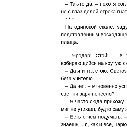
– Так-то да, – нехотя со
не с глаз долой отрока гнат
* * *
На одинокой скале, зад
подставленным восходящем
плаща.
– Яродар! Стой! – в 
взбирающийся на крутую ск
– Да я и так стою, Свет
бега учителю.
– Да нет, – мгновенно ус
свет ни заря понесло?
– Я часто сюда прихожу,
миг не утихает, будто саму
– Есть о чём подумать, 
знаешь… я, как и все, царю