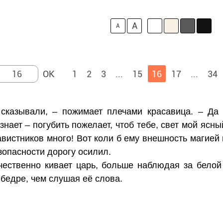
A
A
1
2
3
...
15
16
17
...
34
сказывали, – пожимает плечами красавица. – Да 
изнает – погубить пожелает, чтоб тебе, свет мой ясны
авистников много! Вот коли б ему внешность магией 
езопасности дорогу осилил.
чественно кивает царь, больше наблюдая за белой
бедре, чем слушая её слова.