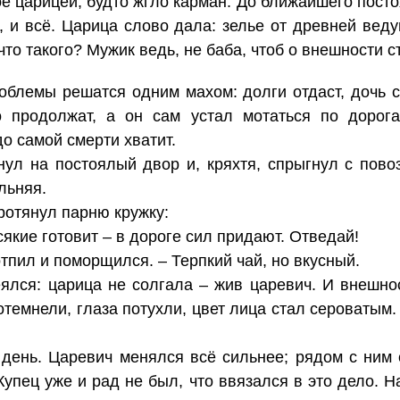
е царицей, будто жгло карман. До ближайшего посто
, и всё. Царица слово дала: зелье от древней веду
что такого? Мужик ведь, не баба, чтоб о внешности с
роблемы решатся одним махом: долги отдаст, дочь
о продолжат, а он сам устал мотаться по дорога
о самой смерти хватит.
нул на постоялый двор и, кряхтя, спрыгнул с пово
льняя.
ротянул парню кружку:
сякие готовит – в дороге сил придают. Отведай!
тпил и поморщился. – Терпкий чай, но вкусный.
ялся: царица не солгала – жив царевич. И внешнос
отемнели, глаза потухли, цвет лица стал сероватым.
 день. Царевич менялся всё сильнее; рядом с ним
Купец уже и рад не был, что ввязался в это дело. Н