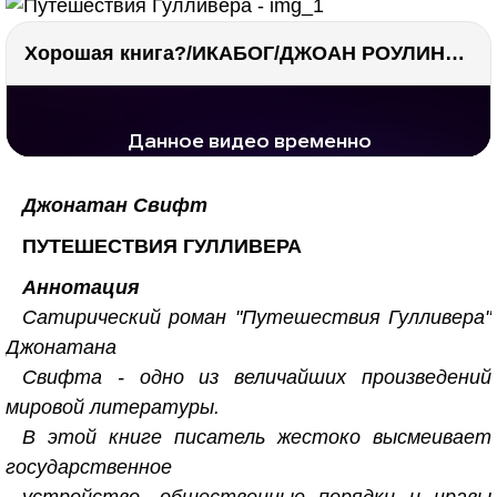
Хорошая книга?/ИКАБОГ/ДЖОАН РОУЛИНГ/Есть ли смысл покупать?
РЕКЛАМА
РЕКЛАМА
1299 тыс. просмотров
25.6 тыс.
Джонатан Свифт
ПУТЕШЕСТВИЯ ГУЛЛИВЕРА
Аннотация
Сатирический роман "Путешествия Гулливера"
Джонатана
Свифта - одно из величайших произведений
мировой литературы.
В этой книге писатель жестоко высмеивает
государственное