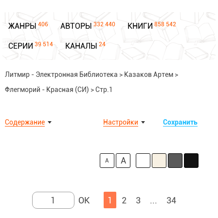
406
332 440
858 542
ЖАНРЫ
АВТОРЫ
КНИГИ
39 514
24
СЕРИИ
КАНАЛЫ
Литмир - Электронная Библиотека
>
Казаков Артем
>
Флегморий - Красная (СИ)
>
Стр.1
Содержание
Настройки
Сохранить
A
A
1
2
3
...
34