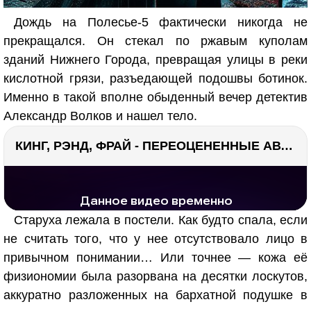
Дождь на Полесье-5 фактически никогда не
прекращался. Он стекал по ржавым куполам
зданий Нижнего Города, превращая улицы в реки
кислотной грязи, разъедающей подошвы ботинок.
Именно в такой вполне обыденный вечер детектив
Александр Волков и нашел тело.
КИНГ, РЭНД, ФРАЙ - ПЕРЕОЦЕНЕННЫЕ АВТОРЫ? ¯\_(ツ)_/¯
РЕКЛАМА
РЕКЛАМА
1292 тыс. просмотров
26.0 тыс.
Старуха лежала в постели. Как будто спала, если
не считать того, что у нее отсутствовало лицо в
привычном понимании… Или точнее — кожа её
физиономии была разорвана на десятки лоскутов,
аккуратно разложенных на бархатной подушке в