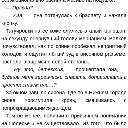
безэмоционально оценила месиво на подушке.
— Правда?
— Ага, —
она потянулась к браслету и нажала
кнопку.
Татуировки на ее коже слились в алый капюшон,
на секунду обернувший голову мерцанием. Волков
почувствовал, как по спине пробежал неприятный
холодок, и ощутил лёгкий зуд в височном разъёме,
располагающемся с левой стороны.
— Ну что, детектив, —
прошептала она,
—
будешь меня героически спасать, допрашивать с
пристрастием или…?
За окном завыла сирена. Где-то в Нижнем Городе
снова проступила кровь, смешиваясь с
непрекращающимся дождём.
Тем не менее, полиции в привычном понимании
на Полесье-5 не существовало. Из того, что было