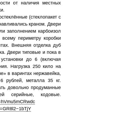
ости от наличия местных
и.
стеклённые (стеклопакет с
навливались краном. Двери
или заполнением карбоизол
 всему периметру коробки
лтах. Внешняя отделка дуб
а. Двери типовые и пока в
 установки до 6 (включая
ния. Нагрузка 250 кило на
е» в варинтах нержавейка,
6 рублей, металла 35 кг.
ать довольно продуманные
ей серийные, кодовые.
?v=hVmu5mCRwdc
?v=GR8l2−1bTjY