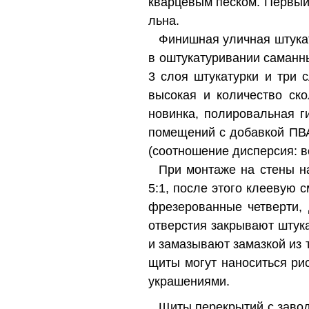
кварцевым песком. Первый
льна.
Финишная уличная штукат
в оштукатуривании саманн
3 слоя штукатурки и три 
высокая и количество ск
новинка, полировальная г
помещений с добавкой ПВА
(соотношение дисперсия: в
При монтаже на стены на
5:1, после этого клеевую 
фрезерованные четверти, 
отверстия закрывают штука
и замазывают замазкой из 
щиты могут наноситься ри
украшениями.
Щиты перекрытий с завод