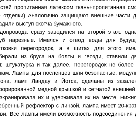
стей пропитанная латексом ткань+пропитанная см
е отделки) Аналогично защищают внешние части д
адили выступ скотча бумажного.
допровода сразу заводился на второй этаж, одн
руб нарезные. Имелся и отвод воды для будущ
тковки перегородок, а в щитах для этого имел
бирали из бруса на болты и гвозди, ставили д
, штукатурка и так далее. Перегородок не более
кам. Лампы для посленцев шли безопасные, модул
на, ламп Ландау и Йотса, сделаны из закален
орированной медной крышкой и сетчатой внешней 
экранировала их и удерживала их на месте. Нижн
ебренный рефлектор с линзой, лампа имеет 20-кр
эви. Все лампы имели возможность подсоединения 