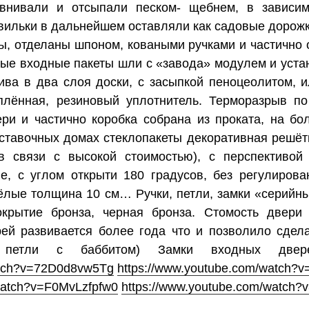
нивали и отсыпали песком- щебнем, в зависим
вильки в дальнейшем оставляли как садовые дорожк
, отделаны шпоном, коваными ручками и частично о
ные входные пакеты шли с «завода» модулем и уста
ва в два слоя доски, с засыпкой пеноцеолитом, 
еплённая, резиновый уплотнитель. Терморазрыв по
ери и частично коробка собрана из проката, на бо
ставочных домах стеклопакеты декоративная решётк
 связи с высокой стоимостью), с перспективой
е, с углом открыти 180 градусов, без регулирова
жёлые толщина 10 см… Ручки, петли, замки «серийны
окрытие бронза, черная бронза. Стомость двери 
рей развивается более года что и позволило сдел
р петли с баббитом) Замки входных двер
atch?v=72D0d8vw5Tg
https://www.youtube.com/watch
watch?v=F0MvLzfpfw0
https://www.youtube.com/watch