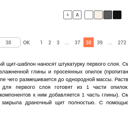
A
A
1
2
3
...
37
38
39
...
272
ый щит-шаблон наносят штукатурку первого слоя. С
увлажненной глины и просеянных опилок (пропитан
сле чего размешивается до однородной массы. Раст
р для первого слоя готовят из 1 части опилок
компонентов к ним добавляется 1 часть глины). 
 закрыла драночный щит полностью. С помощь