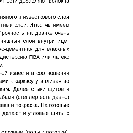
очности добавляют волокна
няного и известкового слоя
тный слой. Итак, мы имеем
Прочность на дранке очень
инишный слой внутри идёт
екс-цементная для влажных
 дисперсию ПВА или латекс
е.
ной извести в соотношении
ами к каркасу утапливая во
чкам. Далее стыки щитов и
абами (степлер есть давно)
вка и покраска. На готовые
, делают и угловые щиты с
юлозным (полы и потолки),