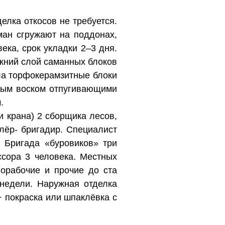
елка откосов не требуется.
ман сгружают на поддонах,
ека, срок укладки 2–3 дня.
жний слой саманных блоков
ла торфокерамзитные блоки
ным воском отпугивающими
.
и крана) 2 сборщика лесов,
лёр- бригадир. Специалист
. Бригада «буровиков» три
сора 3 человека. Местных
норабочие и прочие до ста
недели. Наружная отделка
+ покраска или шпаклёвка с