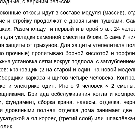
ладные, с верхним рельсом.
конные откосы идут в составе модуля (массив), отд
ие и стройку продолжат с дровяными пушками. Са
ках. Разом кладут и первый и второй этаж 24 челов
н для укладки саменной смеси на блоки. В самый ни
ля защиты от грызунов. Для защиты утепелителя по
ьно прочные) пропитываю борной кислотой и торфя
жна установка сетки вокруг подпола, с заглублением
ов: крановщик (2 на старой и один, на новой модел
Сборщики каркаса и щитов четыре человека. Контро
ке и электрике один. Итого 9 человек × 2 смены
ощниками. Бригада осбслуживания котла и компрес
 фундамент, сборка крана, навесы, отделка, чер
ми дровяными полная отделка дома занимает две 
катуркой а-ял короед (третий слой) или шпаклёвка
олик.