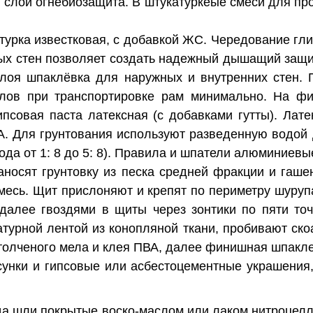
 слой огнебиозащита. В штукатуркеые смеси для пр
урка известковая, с добавкой ЖС. Чередование гли
ых стен позволяет создать надежный дышащий защи
слоя шпаклёвка для наружных и внутренних стен. 
олов при транспортировке рам минимально. На ф
ипсовая паста латексная (с добавками гутты). Лат
. Для грунтования используют разведенную водой
ода от 1: 8 до 5: 8). Правила и шпатели алюминиевы
носят грунтовку из песка средней фракции и гаше
смесь. Щит прислоняют и крепят по периметру шуруп
далее гвоздями в щиты через зонтики по пяти то
турной лентой из конопляной ткани, пробивают ско
толченого мела и клея ПВА, далее финишная шпакле
сунки и гипсовые или асбестоцементные украшения
а шли покрытые воско-маслом или лаком нитроцелл