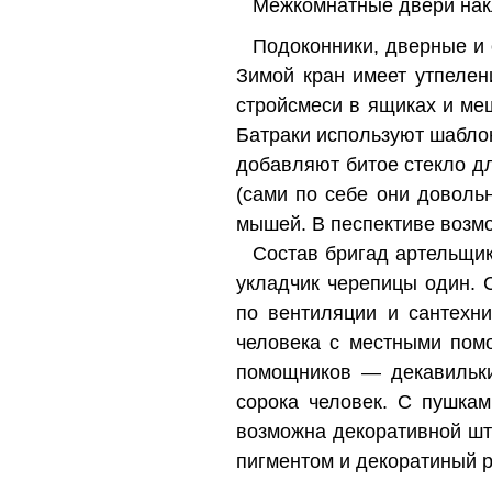
Межкомнатные двери нак
Подоконники, дверные и о
Зимой кран имеет утпелен
стройсмеси в ящиках и меш
Батраки используют шабло
добавляют битое стекло д
(сами по себе они довол
мышей. В песпективе возмо
Состав бригад артельщик
укладчик черепицы один. 
по вентиляции и сантехни
человека с местными пом
помощников — декавильки,
сорока человек. С пушка
возможна декоративной шту
пигментом и декоратиный р