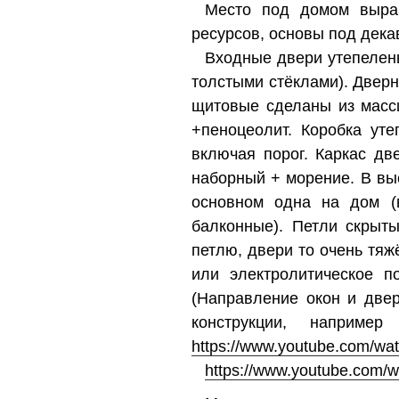
Место под домом вырав
ресурсов, основы под дека
Входные двери утепелены
толстыми стёклами). Двер
щитовые сделаны из масси
+пеноцеолит. Коробка ут
включая порог. Каркас дв
наборный + морение. В вы
основном одна на дом (в
балконные). Петли скрыты
петлю, двери то очень тя
или электролитическое п
(Направление окон и две
конструкции, наприме
https://www.youtube.com/w
https://www.youtube.com/