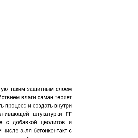
ытую таким защитным слоем
йствием влаги саман теряет
ь процесс и создать внутри
внивающей штукатурки ГГ
ве с добавкой цеолитов и
 числе а-ля бетонконтакт с