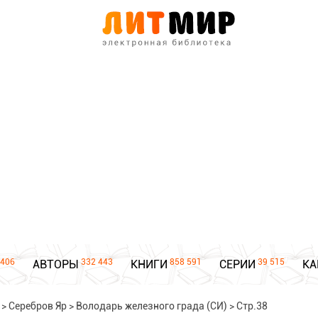
406
332 443
858 591
39 515
АВТОРЫ
КНИГИ
СЕРИИ
КА
>
Серебров Яр
>
Володарь железного града (СИ)
>
Стр.38