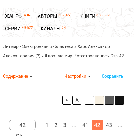
406
332 451
858 637
ЖАНРЫ
АВТОРЫ
КНИГИ
39 522
24
СЕРИИ
КАНАЛЫ
Литмир - Электронная Библиотека
>
Харс Александр
Александрович (?)
>
Я познаю мир. Естествознание
>
Стр.42
Содержание
Настройки
Сохранить
A
A
1
2
3
...
41
42
43
...