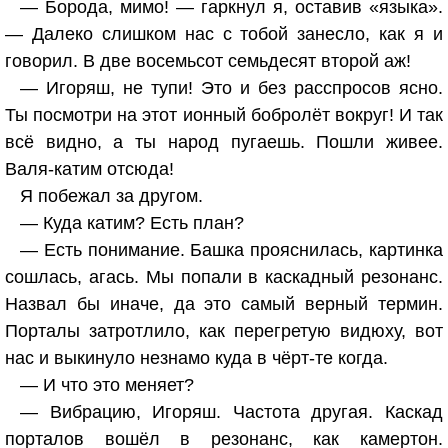
— Борода, мимо! — гаркнул я, оставив «языка».
— Далеко слишком нас с тобой занесло, как я и
говорил. В две восемьсот семьдесят второй аж!
— Игоряш, не тупи! Это и без расспросов ясно.
Ты посмотри на этот ионный бобролёт вокруг! И так
всё видно, а ты народ пугаешь. Пошли живее.
Валя-катим отсюда!
Я побежал за другом.
— Куда катим? Есть план?
— Есть понимание. Башка прояснилась, картинка
сошлась, агась. Мы попали в каскадный резонанс.
Назвал бы иначе, да это самый верный термин.
Порталы затротлило, как перегретую видюху, вот
нас и выкинуло незнамо куда в чёрт-те когда.
— И что это меняет?
— Вибрацию, Игоряш. Частота другая. Каскад
порталов вошёл в резонанс, как камертон.