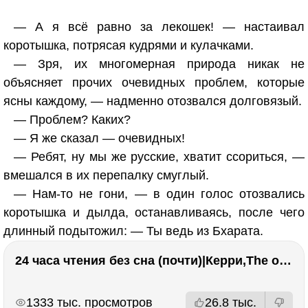
— А я всё равно за лекошек! — настаивал
коротышка, потрясая кудрями и кулачками.
— Зря, их многомерная природа никак не
объясняет прочих очевидных проблем, которые
ясны каждому, — надменно отозвался долговязый.
— Проблем? Каких?
— Я же сказал — очевидных!
— Ребят, ну мы же русские, хватит ссориться, —
вмешался в их перепалку смуглый.
— Нам-то не гони, — в один голос отозвались
коротышка и дылда, останавливаясь, после чего
длинный подытожил: — Ты ведь из Бхарата.
24 часа чтения без сна (почти)|Керри,The one единственный, Адвокат дьявола
РЕКЛАМА
РЕКЛАМА
1333 тыс. просмотров
26.8 тыс.