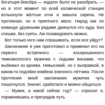
богатыря-боксёра — издали было не разобрать, —
но в этот момент по всей космической станции
вспыхнули жёлтые огни и завыла сирена. Не
противная, но и приятного мало. Народ как по
команде дружными рядами двинулся кто куда. Без
спешки, без суеты. Аж позавидовать можно.
Вот только кого нам спрашивать, если все уйдут?
Заклинание я уже приготовил и применил его на
первого встречного — взъерошенного
темноволосого мужичка с седыми висками, что
выбежал из архива. Невысокий, но с выправкой, в
каком-то подобии комбеза военного лётчика. После
прочтения мной заклинания мужичок чуть
пошатнулся. Значит, сработало и можно общаться.
— Мужик, а какой сейчас год? — спросил я,
поравнявшись и преградив путь.