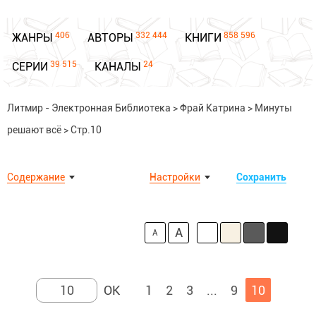
406
332 444
858 596
ЖАНРЫ
АВТОРЫ
КНИГИ
39 515
24
СЕРИИ
КАНАЛЫ
Литмир - Электронная Библиотека
>
Фрай Катрина
>
Минуты
решают всё
>
Стр.10
Содержание
Настройки
Сохранить
A
A
1
2
3
...
9
10