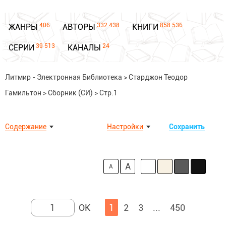
406
332 438
858 536
ЖАНРЫ
АВТОРЫ
КНИГИ
39 513
24
СЕРИИ
КАНАЛЫ
Литмир - Электронная Библиотека
>
Старджон Теодор
Гамильтон
>
Сборник (СИ)
>
Стр.1
Содержание
Настройки
Сохранить
A
A
1
2
3
...
450