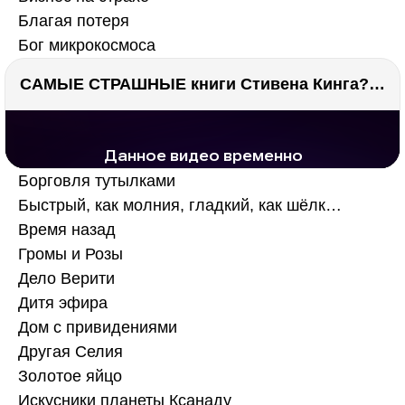
Благая потеря
Бог микрокосмоса
САМЫЕ СТРАШНЫЕ книги Стивена Кинга???
РЕКЛАМА
РЕКЛАМА
1291 тыс. просмотров
25.9 тыс.
Борговля тутылками
Быстрый, как молния, гладкий, как шёлк…
Время назад
Громы и Розы
Дело Верити
Дитя эфира
Дом с привидениями
Другая Селия
Золотое яйцо
Искусники планеты Ксанаду