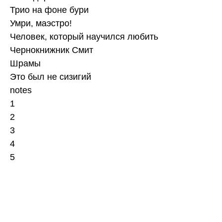
Трио на фоне бури
Умри, маэстро!
Человек, который научился любить
Чернокнижник Смит
Шрамы
Это был не сизигий
notes
1
2
3
4
5