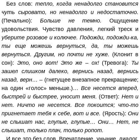
Без слов:
тепло, когда ненадолго становится
чуть сыровато, но ненадолго и недостаточно.
(Печально):
Больше не темно.
Ощущение
удовольствия. Чувство давления, легкий треск и
уберите розовое и колючее. Подожди, подожди-ка,
ты еще можешь вернуться, да, ты можешь
вернуться. Другим, но почти не хуже.
(Клонит в
сон):
Это, оно вот! Это же – ох!
(Тревога):
Ты
зашел слишком далеко, вернись назад, вернись
назад, верн… –
(гнетущее внезапное прекращение;
на один «голос» меньше.)…
Все несется вперед,
быстрей и быстрее, уносит меня.
(Ответ):
Нет и
нет. Ничто не несется. Все покоится; что-то
пригнетает тебя к себе, вот и все.
(Ярость):
Они
не слышат нас, глупые, глупые… Они… Нет, не
слышат, только плач, только ропот.
И все это без слов. Впечатление, уныние, диалог.