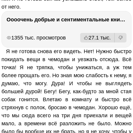
от него.
Оооочень добрые и сентиментальные книги. Бабушка велела кланяться и История Артура Трулава
РЕКЛАМА
РЕКЛАМА
1355 тыс. просмотров
27.1 тыс.
Я не готова снова его видеть. Нет! Нужно быстро
покидать вещи в чемодан и уезжать отсюда. Всё
точка! Я не тряпка, чтобы унижаться, а уж тем
более прощать его. Но зная мою слабость к нему, я
думаю, что могу. Дура! И чтобы не выглядеть
большей дурой! Бегу! Бегу, как-будто за мной стая
собак гонится. Влетаю в комнату и быстро всё
стряхнув с полок, бросаю в чемодан. Хорошо ещё,
что мы сюда всего на три дня приехали и вещей
мало, а времени всё разложить не было. Можно
было бы вообще их не брать, но я не хочу, чтобы у