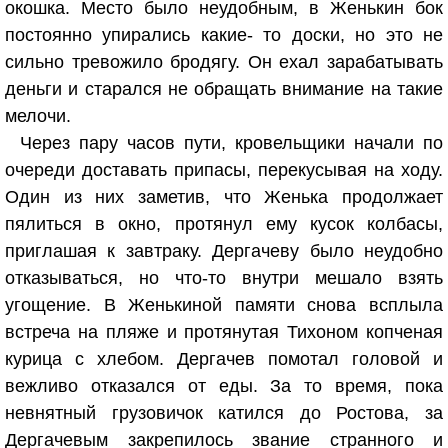
окошка. Место было неудобным, в Женькин бок
постоянно упирались какие- то доски, но это не
сильно тревожило бродягу. Он ехал зарабатывать
деньги и старался не обращать внимание на такие
мелочи.
Через пару часов пути, кровельщики начали по
очереди доставать припасы, перекусывая на ходу.
Один из них заметив, что Женька продолжает
пялиться в окно, протянул ему кусок колбасы,
приглашая к завтраку. Дергачеву было неудобно
отказываться, но что-то внутри мешало взять
угощение. В Женькиной памяти снова всплыла
встреча на пляже и протянутая Тихоном копченая
курица с хлебом. Дергачев помотал головой и
вежливо отказался от еды. За то время, пока
невнятный грузовичок катился до Ростова, за
Дергачевым закрепилось звание странного и