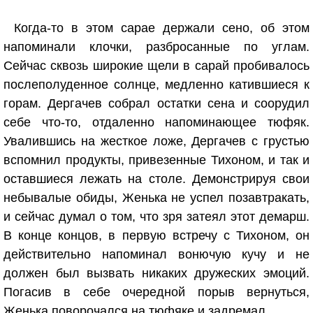
Когда-то в этом сарае держали сено, об этом
напоминали клочки, разбросанные по углам.
Сейчас сквозь широкие щели в сарай пробивалось
послеполуденное солнце, медленно катившиеся к
горам. Дергачев собрал остатки сена и соорудил
себе что-то, отдаленно напоминающее тюфяк.
Увалившись на жесткое ложе, Дергачев с грустью
вспомнил продукты, привезенные Тихоном, и так и
оставшиеся лежать на столе. Демонстрируя свои
небывалые обиды, Женька не успел позавтракать,
и сейчас думал о том, что зря затеял этот демарш.
В конце концов, в первую встречу с Тихоном, он
действительно напоминал вонючую кучу и не
должен был вызвать никаких дружеских эмоций.
Погасив в себе очередной порыв вернуться,
Женька поворочался на тюфяке и задремал.