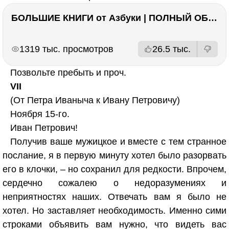
БОЛЬШИЕ КНИГИ от Азбуки | ПОЛНЫЙ ОБЗОР | Моя коллекция 20+ книг ??
РЕКЛАМА
РЕКЛАМА
1319 тыс. просмотров
26.5 тыс.
Позвольте пребыть и проч.
VII
(От Петра Иваныча к Ивану Петровичу)
Ноября 15-го.
Иван Петрович!
Получив ваше мужицкое и вместе с тем странное
послание, я в первую минуту хотел было разорвать
его в клочки, – но сохранил для редкости. Впрочем,
сердечно сожалею о недоразумениях и
неприятностях наших. Отвечать вам я было не
хотел. Но заставляет необходимость. Именно сими
строками объявить вам нужно, что видеть вас