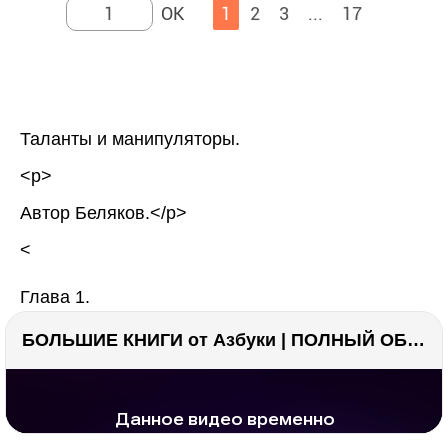
1
2
3
...
17
Таланты и манипуляторы.
<p>
Автор Беляков.</p>
<
Глава 1.
БОЛЬШИЕ КНИГИ от Азбуки | ПОЛНЫЙ ОБЗОР | Моя коллекция 20+ книг ??
РЕКЛАМА
РЕКЛАМА
1284 тыс. просмотров
25.8 тыс.