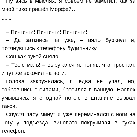
Путаясь в мыслях, я совсем не заметил, как за
мной тихо пришёл Морфей…
* * *
– Пи-пи-пи! Пи-пи-пи! Пи-пи-пи!
– Да заткнись ты уже, – вяло буркнул я,
потянувшись к телефону-будильнику.
Сон как рукой сняло.
– Твою мать! – выругался я, поняв, что проспал,
и тут же вскочил на ноги.
Голова закружилась, я едва не упал, но,
собравшись с силами, бросился в ванную. Наспех
умывшись, я с одной ногою в штанине вызвал
такси.
Спустя пару минут я уже переминался с ноги на
ногу у подъезда, виновато покручивая в руках
телефон.