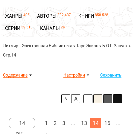
406
332 437
858 528
ЖАНРЫ
АВТОРЫ
КНИГИ
39 513
24
СЕРИИ
КАНАЛЫ
Литмир - Электронная Библиотека
>
Тарс Элиан
>
Б.О.Г. Запуск
>
Стр.14
Содержание
Настройки
Сохранить
A
A
1
2
3
...
13
14
15
...