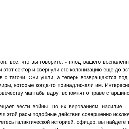
он, все, что вы говорите, - плод вашего воспален
 этот сектор и свернули его колонизацию еще до вс
ов с тагочи. Они ушли, а теперь возвращаются под
иры, которые когда-то принадлежали им. Интересно,
овечеству маптабы вдруг вспомнят о праве старшин
ещает вести войны. По их верованиям, насилие -
еля этой расы подобные действия совершенно исклю
уетесь галактической историей, офицер, вы найдет