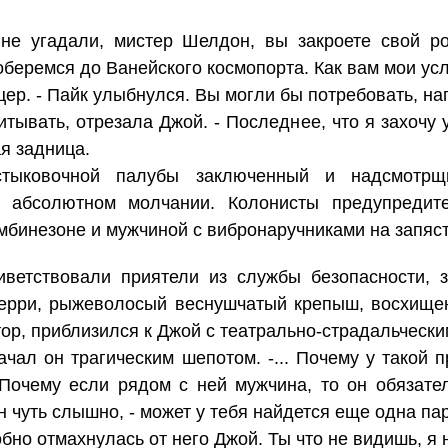
не угадали, мистер Шелдон, вы закроете свой ро
оберемся до Ванейского космопорта. Как вам мои ус
цер. - Пайк улыбнулся. Вы могли бы потребовать, на
итывать, отрезала Джой. - Последнее, что я захочу 
я задница.
стыковочной палубы заключенный и надсмотр
абсолютном молчании. Колонисты предупредите
бинезоне и мужчиной с вибронаручниками на запяст
ветствовали приятели из службы безопасности, з
Берри, рыжеволосый веснушчатый крепыш, восхище
ктор, приблизился к Джой с театрально-страдальческ
 начал он трагическим шепотом. -... Почему у такой
Почему если рядом с ней мужчина, то он обязател
н чуть слышно, - может у тебя найдется еще одна па
обно отмахнулась от него Джой. Ты что не видишь, я 