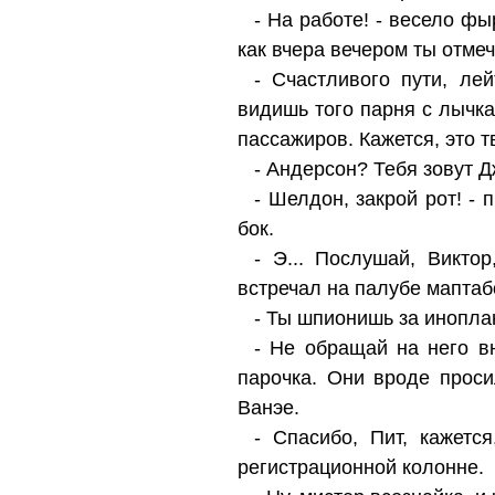
- На работе! - весело фы
как вчера вечером ты отмеч
- Счастливого пути, ле
видишь того парня с лычк
пассажиров. Кажется, это т
- Андерсон? Тебя зовут 
- Шелдон, закрой рот! -
бок.
- Э... Послушай, Викто
встречал на палубе маптаб
- Ты шпионишь за инопла
- Не обращай на него вн
парочка. Они вроде проси
Ванэе.
- Спасибо, Пит, кажетс
регистрационной колонне.