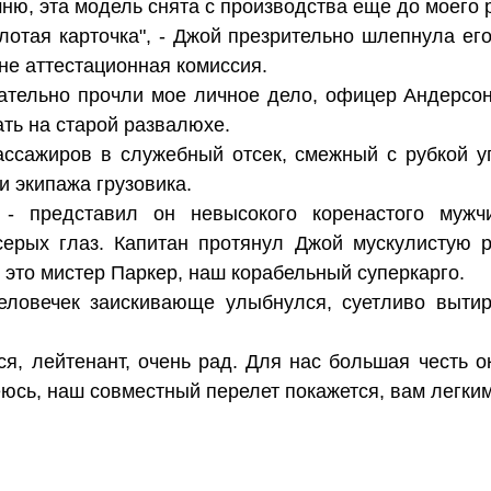
ню, эта модель снята с производства еще до моего 
олотая карточка", - Джой презрительно шлепнула его
 не аттестационная комиссия.
ательно прочли мое личное дело, офицер Андерсон
ать на старой развалюхе.
ассажиров в служебный отсек, смежный с рубкой у
 экипажа грузовика.
 - представил он невысокого коренастого муж
ерых глаз. Капитан протянул Джой мускулистую ру
А это мистер Паркер, наш корабельный суперкарго.
еловечек заискивающе улыбнулся, суетливо выти
ся, лейтенант, очень рад. Для нас большая честь 
юсь, наш совместный перелет покажется, вам легки