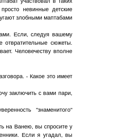
птабат участвовал в таких
 просто невинные детские
 пугают злобными маптабами
ами. Если, следуя вашему
ее отвратительные сюжеты.
вает. Человечеству вполне
зговора. - Какое это имеет
хочу заключить с вами пари,
еренность "знаменитого"
ть на Ванею, вы спросите у
нники. Если я угадал, вы