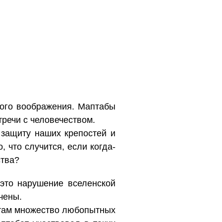
ного воображения. Маптабы
тречи с человечеством.
 защиту наших крепостей и
 что случится, если когда-
ства?
 это нарушение вселенской
чены.
е там множество любопытных