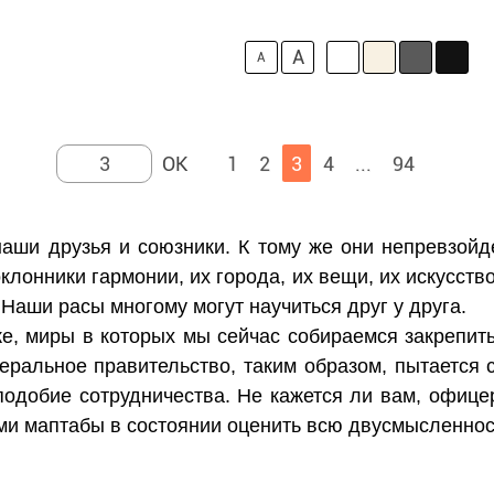
A
A
1
2
3
4
...
94
наши друзья и союзники. К тому же они непревзой
клонники гармонии, их города, их вещи, их искусств
 Наши расы многому могут научиться друг у друга.
 же, миры в которых мы сейчас собираемся закрепит
еральное правительство, таким образом, пытается 
подобие сотрудничества. Не кажется ли вам, офице
ами маптабы в состоянии оценить всю двусмысленнос