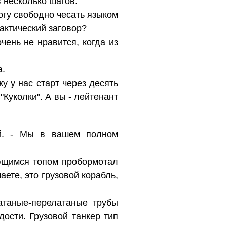
в несколько шагов.
огу свободно чесать языком
актический заговор?
ень не нравится, когда из
а.
ку у нас старт через десять
 "Куколки". А вы - лейтенант
ой. - Мы в вашем полном
няющимся топом пробормотал
ете, это грузовой корабль,
атаные-перелатаные трубы
ости. Грузовой танкер тип