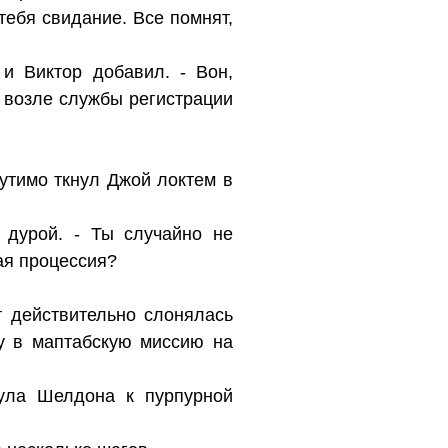
тебя свидание. Все помнят,
 и Виктор добавил. - Вон,
 возле службы регистрации
утимо ткнул Джой локтем в
 дурой. - Ты случайно не
ая процессия?
т действительно слонялась
ку в маптабскую миссию на
нула Шелдона к пурпурной