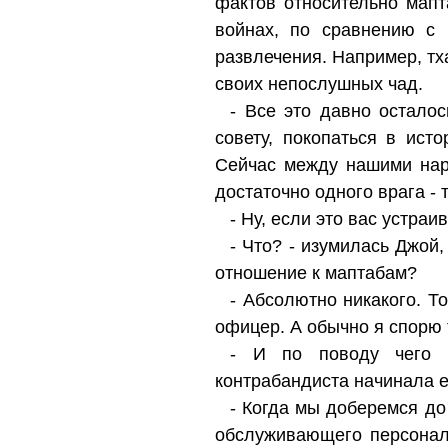
фактов относительно мапт
войнах, по сравнению с 
развлечения. Например, тх
своих непослушных чад.
- Все это давно остало
совету, покопаться в ист
Сейчас между нашими наро
достаточно одного врага - 
- Ну, если это вас устраи
- Что? - изумилась Джой,
отношение к маптабам?
- Абсолютно никакого. То
офицер. А обычно я спорю 
- И по поводу чего б
контрабандиста начинала е
- Когда мы доберемся до
обслуживающего персонал