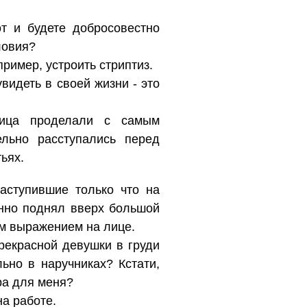
т и будете добросовестно
ловия?
пример, устроить стриптиз.
увидеть в своей жизни - это
щица проделали с самым
льно расступались перед
ьях.
аступившие только что на
нно поднял вверх большой
им выражением на лице.
 прекрасной девушки в груди
ьно в наручниках? Кстати,
ра для меня?
на работе.