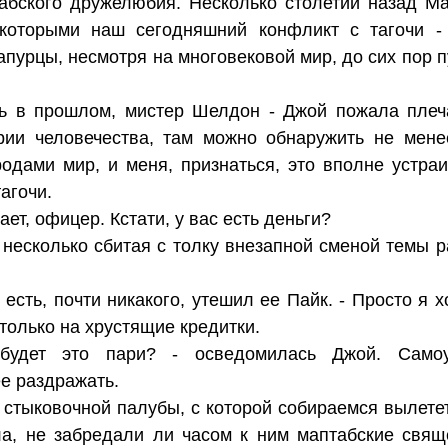
абского дружелюбия. Несколько столетий назад Ма
которыми наш сегодняшний конфликт с тагочи -
апурцы, несмотря на многовековой мир, до сих пор
сь в прошлом, мистер Шелдон - Джой пожала плеч
ории человечества, там можно обнаружить не мен
дами мир, и меня, признаться, это вполне устраи
тагочи.
вает, офицер. Кстати, у вас есть деньги?
 несколько сбитая с толку внезапной сменой темы ра
 есть, почти никакого, утешил ее Пайк. - Просто я 
только на хрустящие кредитки.
удет это пари? - осведомилась Джой. Самоув
е раздражать.
 стыковочной палубы, с которой собираемся вылете
а, не забредали ли часом к ним маптабские свяще