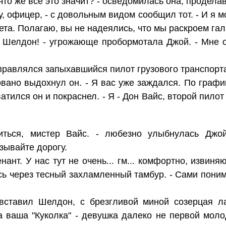
 что же все это значит? - осведомилась она, продела
, офицер, - с довольным видом сообщил тот. - И я м
ета. Полагаю, вы не надеялись, что мы раскроем гал
 Шелдон! - угрожающе пробормотала Джой. - Мне оч
аправлялся запыхавшийся пилот грузового транспорт
довано выдохнул он. - Я вас уже заждался. По графи
ватился он и покраснел. - Я - Дон Вайс, второй пилот
иться, мистер Вайс. - любезно улыбнулась Дж
зывайте дорогу.
нант. У нас тут не очень... гм... комфортно, изви
сь через тесный захламленный тамбур. - Сами понима
 вставил Шелдон, с брезгливой миной созерцая л
а ваша "Куколка" - девушка далеко не первой молод