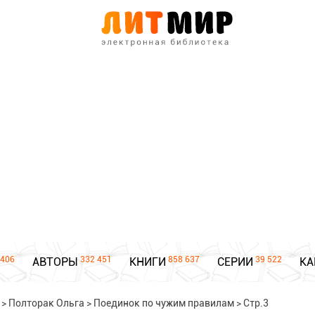
406
332 451
858 637
39 522
АВТОРЫ
КНИГИ
СЕРИИ
КА
>
Полторак Ольга
>
Поединок по чужим правилам
>
Стр.3