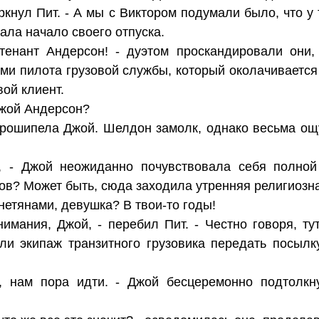
ркнул Пит. - А мы с Виктором подумали было, что у 
ала начало своего отпуска.
йтенант Андерсон! - дуэтом проскандировали они,
ами пилота грузовой службы, который околачивается
вой клиент.
Джой Андерсон?
 прошипела Джой. Шелдон замолк, однако весьма ощ
р, - Джой неожиданно почувствовала себя полной
ов? Может быть, сюда заходила утренняя религиозн
нетянами, девушка? В твои-то годы!
имания, Джой, - перебил Пит. - Честно говоря, ту
ли экипаж транзитного грузовика передать посыл
я, нам пора идти. - Джой бесцеремонно подтолк