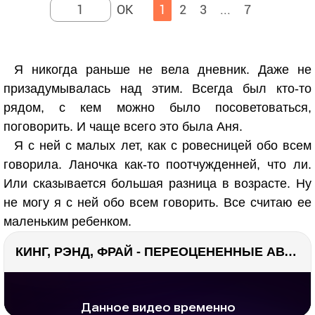
1
2
3
...
7
Я никогда раньше не вела дневник. Даже не
призадумывалась над этим. Всегда был кто-то
рядом, с кем можно было посоветоваться,
поговорить. И чаще всего это была Аня.
Я с ней с малых лет, как с ровесницей обо всем
говорила. Ланочка как-то поотчужденней, что ли.
Или сказывается большая разница в возрасте. Ну
не могу я с ней обо всем говорить. Все считаю ее
маленьким ребенком.
КИНГ, РЭНД, ФРАЙ - ПЕРЕОЦЕНЕННЫЕ АВТОРЫ? ¯\_(ツ)_/¯
РЕКЛАМА
РЕКЛАМА
1281 тыс. просмотров
25.8 тыс.