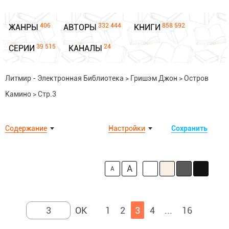
406
332 444
858 592
ЖАНРЫ
АВТОРЫ
КНИГИ
39 515
24
СЕРИИ
КАНАЛЫ
Литмир - Электронная Библиотека
>
Гришэм Джон
>
Остров
Камино
>
Стр.3
Содержание
Настройки
Сохранить
A
A
1
2
3
4
...
16