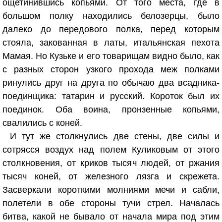
ощетинившись копьями. От того места, где в
большом полку находились белозерцы, было
далеко до передового полка, перед которым
стояла, закованная в латы, итальянская пехота
Мамая. Но Кузьке и его товарищам видно было, как
с разных сторон узкого прохода меж полками
ринулись друг на друга по обычаю два всадника-
поединщика: татарин и русский. Короток был их
поединок. Оба воина, пронзенные копьями,
свалились с коней.
И тут же столкнулись две стены, две силы и
сотрясся воздух над полем Куликовым от этого
столкновения, от криков тысяч людей, от ржания
тысяч коней, от железного лязга и скрежета.
Засверкали короткими молниями мечи и сабли,
полетели в обе стороны тучи стрел. Началась
битва, какой не бывало от начала мира под этим