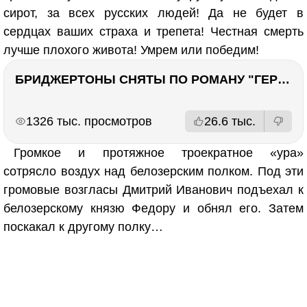
сирот, за всех русских людей! Да не будет в
сердцах ваших страха и трепета! Честная смерть
лучше плохого живота! Умрем или победим!
БРИДЖЕРТОНЫ СНЯТЫ ПО РОМАНУ "ГЕРЦОГ И Я". Стоит ли читать?
РЕКЛАМА
РЕКЛАМА
1326 тыс. просмотров
26.6 тыс.
Громкое и протяжное троекратное «ура»
сотрясло воздух над белозерским полком. Под эти
громовые возгласы Дмитрий Иванович подъехал к
белозерскому князю Федору и обнял его. Затем
поскакал к другому полку…