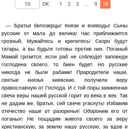
1
2
3
...
9
10
— Братья белозерцы! Князи и воеводы! Сыны
русские от мала до велика! Час приближается
грозный, Мужайтесь и крепитесь! Скоро будут
татары, а вы будьте готовы против них. Поганый
Мамай грозится: если раб не соблюдет заповеди
господина своего, то биен будет. Но русские
никогда не были рабами! Прародители наши,
святые князья киевские, получили веру
православную от Господа. И с той поры зажженная
свеча веры нашей русской горит из века в век. Так
не дадим же, братья, сей свече угаснуть! Избавим
отечество наше от разоренья! Обороним его от
поганых! Не пощадим живота своего за веру
христианскую, за землю нашу русскую, за вдов и