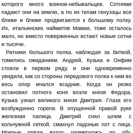
которого много воинов-небывальцев. Сотнями
падают они на землю, а по их телам генуэзцы все
ближе и ближе продвигаются к большому полку.
Их, итальянских наймитов Мамая, тоже осталось
мало, но вместо поверженных встают новые сотни
и тысячи.
Ратники большого полка, наблюдая за битвой,
томились ожиданием. Андрей, Кузька и Онфим
стояли в первом ряду, и они одновременно
увидели, как со стороны передового полка к ним во
весь опор мчался всадник. Когда он резко
остановил потного коня возле князя Федора,
Кузька узнал великого князя Дмитрия. Глаза его
возбужденно горели. В опущенной правой руке
железная палица. Дмитрий снял шлем с
кольчужной сеткой, смахнул ладонью пот с лица.
Мокрые пряди волос разметались по лбу.