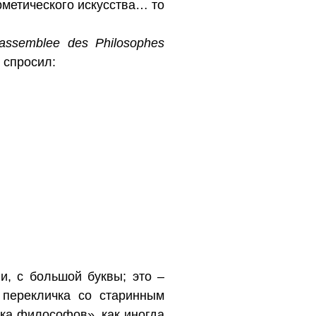
ерметического искусства… то
 assemblee des Philosophes
о спросил:
, с большой буквы; это –
 перекличка со старинным
ка философов», как иногда