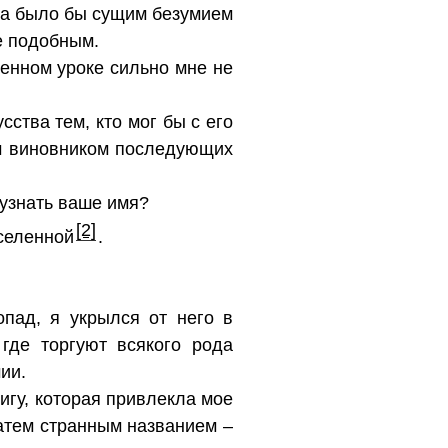
ека было бы сущим безумием
е подобным.
венном уроке сильно мне не
ства тем, кто мог бы с его
ым виновником последующих
 узнать ваше имя?
[2]
Вселенной
.
пад, я укрылся от него в
где торгуют всякого рода
ии.
нигу, которая привлекла мое
атем странным названием –