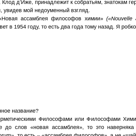
е, Клод д’Иже, принадлежит к собратьям, знатокам г
н, увидев мой недоуменный взгляд.
 «Новая ассамблея философов химии»
(«Nouvelle
ет в 1954 году, то есть два года тому назад. Я робк
анное название?
ерметическими Философами или Философами Химии
е до слов «новая ассамблея», то это наверняка
orum»,
то есть – «ассамблея философов», а не «шай