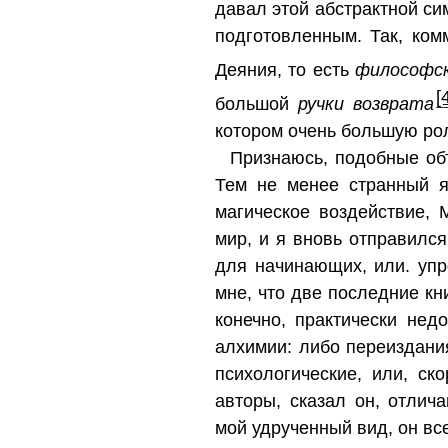
давал этой абстрактной си
подготовленным. Так, ко
Деяния, то есть
философск
[
большой
ручки возврата
котором очень большую ро
Признаюсь, подобные объ
Тем не менее странный я
магическое воздействие,
мир, и я вновь отправился
для начинающих, или. упр
мне, что две последние кни
конечно, практически нед
алхимии: либо переиздани
психологические, или, с
авторы, сказал он, отли
мой удрученный вид, он все