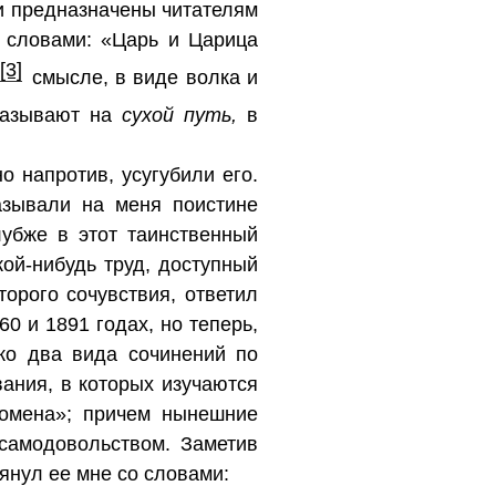
ни предназначены читателям
 словами: «Царь и Царица
[3]
смысле, в виде волка и
казывают на
сухой путь,
в
 напротив, усугубили его.
азывали на меня поистине
убже в этот таинственный
кой-нибудь труд, доступный
орого сочувствия, ответил
60 и 1891 годах, но теперь,
ько два вида сочинений по
ания, в которых изучаются
номена»; причем нынешние
самодовольством. Заметив
тянул ее мне со словами: