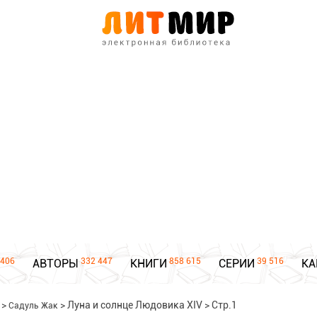
406
332 447
858 615
39 516
АВТОРЫ
КНИГИ
СЕРИИ
КА
>
>
Луна и солнце Людовика XIV
>
Стр.1
Садуль Жак