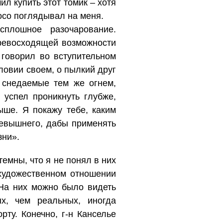
ил купить этот томик – хотя
косо поглядывал на меня.
сплошное разочарование.
превосходящей возможности
о говорил во вступительном
ловии своем, о пылкий друг
, снедаемые тем же огнем,
 успел проникнуть глубже,
ыше. Я покажу тебе, каким
севышнего, дабы применять
зни».
емны, что я не понял в них
художественном отношении
 На них можно было видеть
х, чем реальных, иногда
ту. Конечно, г-н Канселье