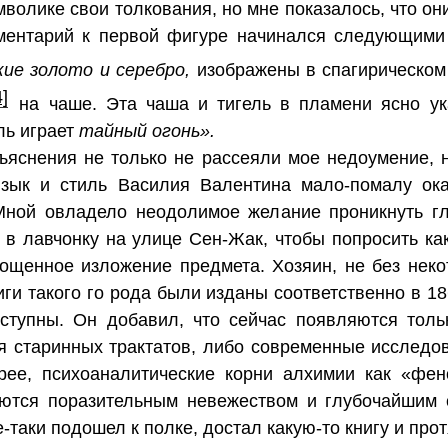
мволике свои толкования, но мне показалось, что о
мментарий к первой фигуре начинался следующими
ие золото и серебро,
изображены в спагирическом
4]
на чаше. Эта чаша и тигель в пламени ясно у
ль играет
тайный огонь».
яснения не только не рассеяли мое недоумение, но
зык и стиль Василия Валентина мало-помалу ок
 Мной овладело неодолимое желание проникнуть гл
 в лавчонку на улице Сен-Жак, чтобы попросить ка
ощенное изложение предмета. Хозяин, не без некот
ги такого го рода были изданы соответственно в 18
оступны. Он добавил, что сейчас появляются тол
я старинных трактатов, либо современные исследов
корее, психоаналитические корни алхимии как «фе
чаются поразительным невежеством и глубочайшим 
-таки подошел к полке, достал какую-то книгу и про