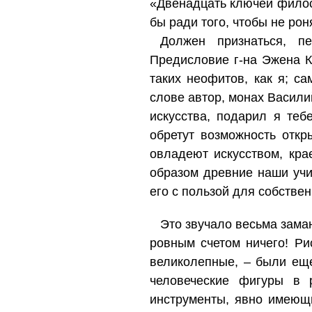
«Двенадцать ключей философ
бы ради того, чтобы не рон
Должен признаться, п
Предисловие г-на Эжена К
таких неофитов, как я; са
слове автор, монах Васили
искусства, подарил я теб
обретут возможность откр
овладеют искусством, кра
образом древние наши учи
его с пользой для собстве
Это звучало весьма зама
ровным счетом ничего! Р
великолепные, – были еще
человеческие фигуры в 
инструменты, явно имеющи