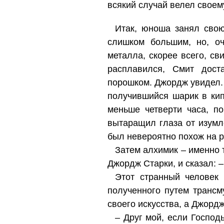
всякий случай велел своем
Итак, юноша занял сво
слишком большим, но, оч
металла, скорее всего, св
расплавился, Смит дост
порошком. Джордж увидел. 
получившийся шарик в кип
меньше четверти часа, п
вытаращил глаза от изумл
был невероятно похож на 
Затем алхимик – именно т
Джордж Старки, и сказал: 
Этот странный человек 
полученного путем трансм
своего искусства, а Джорд
– Друг мой, если Господ