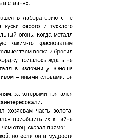
 в ставнях.
вошел в лабораторию с не
 куски серого и тусклого
ильный огонь. Когда металл
ую каким-то красноватым
количеством воска и бросил
Джорджу пришлось ждать не
еталл в изложницу. Юноша
ливом – иными словами, он
вням, за которыми прятался
заинтересовали.
л хозяевам часть золота,
ался приобщить их к тайне
 чем отец, сказал прямо:
кой, но если он в мудрости