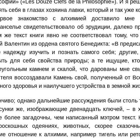
ии» («Les Douze Clefs de la Philosophie»). И я реш
ять себя в глазах хозяина лавки, который и так уже 
ервое знакомство с алхимией доставило мне 
анселье свидетельствовало об эрудиции, далеко 
м же текст книги явно не соответствовал тому, чт
й Валентин из ордена святого Бенедикта: «В предис
е надежду изучить и познать самого себя; другие
ыть для себя свойства природы; а те ищущие, кто
еугольным камнем и скалой, что дарованы мне св
теля воссоздавали Камень свой, полученный от В
нного здоровья и наилучшего устройства в земной жи
нчиво; однако дальнейшие рассуждения были столь т
исунки же, изображающие двенадцать ключей, – в 
 более загадочны, чем написанный мэтром текст.
роскошных одеяниях, животных, скорее сказочны
е отношение к алхимии, например тигель или ретор