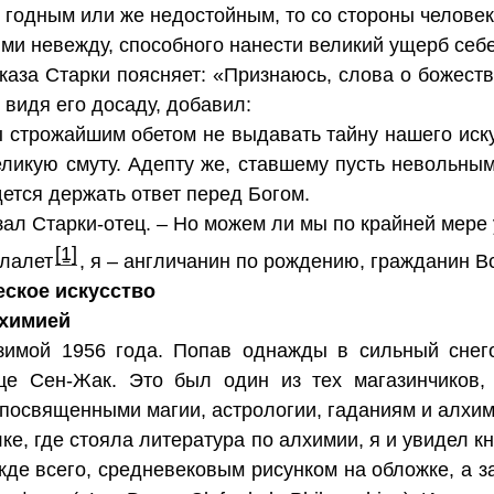
не годным или же недостойным, то со стороны челов
ми невежду, способного нанести великий ущерб себ
сказа Старки поясняет: «Признаюсь, слова о божест
 видя его досаду, добавил:
 строжайшим обетом не выдавать тайну нашего искус
ликую смуту. Адепту же, ставшему пусть невольн
ется держать ответ перед Богом.
зал Старки-отец. – Но можем ли мы по крайней мере
[1]
илалет
, я – англичанин по рождению, гражданин 
еское искусство
лхимией
зимой 1956 года. Попав однажды в сильный снего
це Сен-Жак. Это был один из тех магазинчиков, 
посвященными магии, астрологии, гаданиям и алхим
олке, где стояла литература по алхимии, я и увидел к
жде всего, средневековым рисунком на обложке, а з