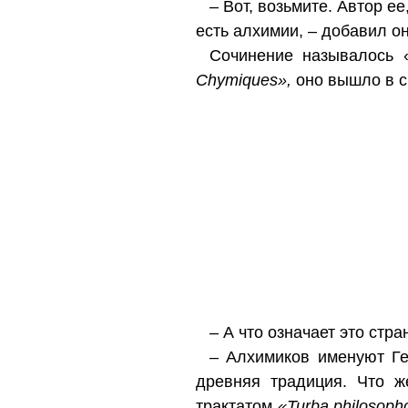
– Вот, возьмите. Автор е
есть алхимии, – добавил о
Сочинение называлось
Chymiques»,
оно вышло в св
– А что означает это стр
– Алхимиков именуют Г
древняя традиция. Что ж
трактатом
«Turba philosoph