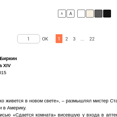
A
A
1
2
3
...
22
 Биркин
а XIV
015
о живется в новом свете», – размышлял мистер Ста
и в Америку.
исью «Сдается комната» висевшую у входа в аптек