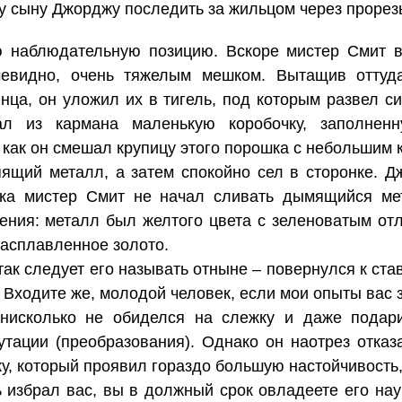
у сыну Джорджу последить за жильцом через прорезь
ю наблюдательную позицию. Вскоре мистер Смит 
евидно, очень тяжелым мешком. Вытащив оттуда
инца, он уложил их в тигель, под которым развел с
ал из кармана маленькую коробочку, заполненн
как он смешал крупицу этого порошка с небольшим 
ящий металл, а затем спокойно сел в сторонке. 
ока мистер Смит не начал сливать дымящийся м
ения: металл был желтого цвета с зеленоватым от
расплавленное золото.
ак следует его называть отныне – повернулся к ста
– Входите же, молодой человек, если мои опыты вас 
нисколько не обиделся на слежку и даже подари
утации (преобразования). Однако он наотрез отказ
жу, который проявил гораздо большую настойчивость,
ь избрал вас, вы в должный срок овладеете его нау