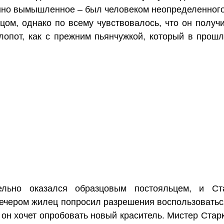
нно вымышленное – был человеком неопределенного 
ом, однако по всему чувствовалось, что он получ
хлопот, как с прежним пьянчужкой, который в прошл
ельно оказался образцовым постояльцем, и С
 вечером жилец попросил разрешения воспользовать
 он хочет опробовать новый краситель. Мистер Стар