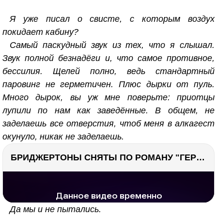
Я уже писал о свисте, с которым воздух
покидает кабину?
Самый паскудный звук из тех, что я слышал.
Звук полной безнадёги и, что самое противное,
бессилия. Щелей полно, ведь стандартный
паровинг не герметичен. Плюс дырки от пуль.
Много дырок, вы уж мне поверьте: приотцы
лупили по нам как заведённые. В общем, не
заделаешь все отверстия, чтоб меня в алкагест
окунуло, никак не заделаешь.
БРИДЖЕРТОНЫ СНЯТЫ ПО РОМАНУ "ГЕРЦОГ И Я". Стоит ли читать?
РЕКЛАМА
РЕКЛАМА
1301 тыс. просмотров
26.1 тыс.
Да мы и не пытались.