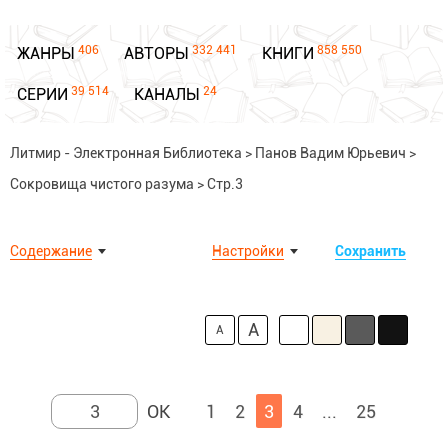
406
332 441
858 550
ЖАНРЫ
АВТОРЫ
КНИГИ
39 514
24
СЕРИИ
КАНАЛЫ
Литмир - Электронная Библиотека
>
Панов Вадим Юрьевич
>
Сокровища чистого разума
>
Стр.3
Содержание
Настройки
Сохранить
A
A
1
2
3
4
...
25