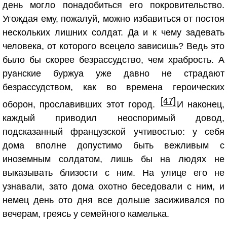
день могло понадобиться его покровительство.
Угождая ему, пожалуй, можно избавиться от постоя
нескольких лишних солдат. Да и к чему задевать
человека, от которого всецело зависишь? Ведь это
было бы скорее безрассудство, чем храбрость. А
руанские буржуа уже давно не страдают
безрассудством, как во времена героических
[47]
оборон, прославивших этот город.
И наконец,
каждый приводил неоспоримый довод,
подсказанный французской учтивостью: у себя
дома вполне допустимо быть вежливым с
иноземным солдатом, лишь бы на людях не
выказывать близости с ним. На улице его не
узнавали, зато дома охотно беседовали с ним, и
немец день ото дня все дольше засиживался по
вечерам, греясь у семейного камелька.