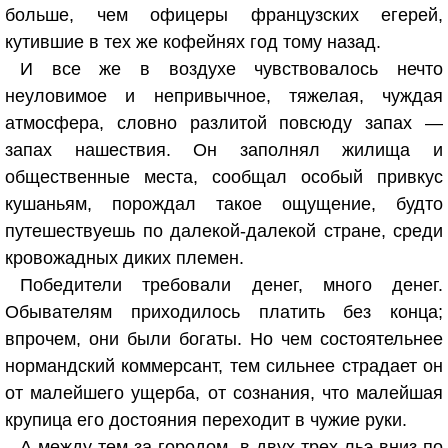
больше, чем офицеры французских егерей,
кутившие в тех же кофейнях год тому назад.
И все же в воздухе чувствовалось нечто
неуловимое и непривычное, тяжелая, чуждая
атмосфера, словно разлитой повсюду запах —
запах нашествия. Он заполнял жилища и
общественные места, сообщал особый привкус
кушаньям, порождал такое ощущение, будто
путешествуешь по далекой-далекой стране, среди
кровожадных диких племен.
Победители требовали денег, много денег.
Обывателям приходилось платить без конца;
впрочем, они были богаты. Но чем состоятельнее
нормандский коммерсант, тем сильнее страдает он
от малейшего ущерба, от сознания, что малейшая
крупица его достояния переходит в чужие руки.
А между тем за городом, в двух-трех льэ вниз по