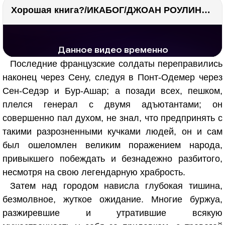
Хорошая книга?/ИКАБОГ/ДЖОАН РОУЛИНГ/Есть ли смысл покупать?
РЕКЛАМА
РЕКЛАМА
1297 тыс. просмотров
25.6 тыс.
Последние французские солдаты переправились
наконец через Сену, следуя в Понт-Одемер через
Сен-Седэр и Бур-Ашар; а позади всех, пешком,
плелся генерал с двумя адъютантами; он
совершенно пал духом, не знал, что предпринять с
такими разрозненными кучками людей, он и сам
был ошеломлен великим поражением народа,
привыкшего побеждать и безнадежно разбитого,
несмотря на свою легендарную храбрость.
Затем над городом нависла глубокая тишина,
безмолвное, жуткое ожидание. Многие буржуа,
разжиревшие и утратившие всякую