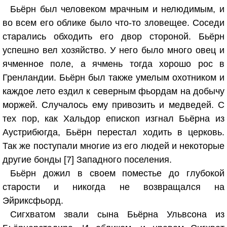
Бьёрн был человеком мрачным и нелюдимым, и
во всем его облике было что‑то зловещее. Соседи
старались обходить его двор стороной. Бьёрн
успешно вел хозяйство. У него было много овец и
ячменное поле, а ячмень тогда хорошо рос в
Гренландии. Бьёрн был также умелым охотником и
каждое лето ездил к северным фьордам на добычу
моржей. Случалось ему привозить и медведей. С
тех пор, как Хальдор епископ изгнал Бьёрна из
Аустрибюгда, Бьёрн перестал ходить в церковь.
Так же поступали многие из его людей и некоторые
другие бонды [7] Западного поселения.
Бьёрн дожил в своем поместье до глубокой
старости и никогда не возвращался на
Эйриксфьорд.
Сигхватом звали сына Бьёрна Ульвсона из