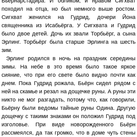
Бьёрнарстадира. И обликом, и нравом Сигхват
походил на отца, но был немного выше ростом.
Сигхват женился на Гудрид, дочери Йона
священника из Исабьёрга. У Сигхвата и Гудрид
было двое детей. Дочь их звали Торбьёрг, а сына
Эрлинг. Торбьёрг была старше Эрлинга на шесть
зим.
Эрлинг родился в ночь на праздник середины
зимы. На небе в это время было такое яркое
сияние, что при его свете было видно почти как
днем. Пока Гудрид рожала, Бьёрн сидел рядом с
ней на скамье и резал на дощечке руны. А руны эти
никто не мог разгадать, потому что, как говорили,
Бьёрну были ведомы тайные руны Одина. Другую
дощечку с такими знаками он положил Гудрид под
изголовье. При виде новорожденного Бьёрн
рассмеялся, да так громко, что в доме чуть стены