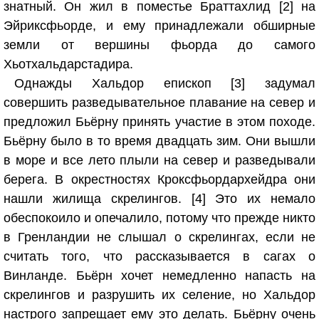
знатный. Он жил в поместье Браттахлид [2] на
Эйриксфьорде, и ему принадлежали обширные
земли от вершины фьорда до самого
Хьотхальдарстадира.
Однажды Хальдор епископ [3] задумал
совершить разведывательное плавание на север и
предложил Бьёрну принять участие в этом походе.
Бьёрну было в то время двадцать зим. Они вышли
в море и все лето плыли на север и разведывали
берега. В окрестностях Кроксфьордархейдра они
нашли жилища скрелингов. [4] Это их немало
обеспокоило и опечалило, потому что прежде никто
в Гренландии не слышал о скрелингах, если не
считать того, что рассказывается в сагах о
Винланде. Бьёрн хочет немедленно напасть на
скрелингов и разрушить их селение, но Хальдор
настрого запрещает ему это делать. Бьёрну очень