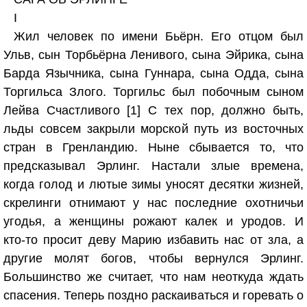
I
Жил человек по имени Бьёрн. Его отцом был
Ульв, сын Торбьёрна Ленивого, сына Эйрика, сына
Барда Язычника, сына Гуннара, сына Одда, сына
Торгильса Злого. Торгильс был побочным сыном
Лейва Счастливого [1] С тех пор, должно быть,
льды совсем закрыли морской путь из восточных
стран в Гренландию. Ныне сбывается то, что
предсказывал Эрлинг. Настали злые времена,
когда голод и лютые зимы уносят десятки жизней,
скрелинги отнимают у нас последние охотничьи
угодья, а женщины рожают калек и уродов. И
кто‑то просит деву Марию избавить нас от зла, а
другие молят богов, чтобы вернулся Эрлинг.
Большинство же считает, что нам неоткуда ждать
спасения. Теперь поздно раскаиваться и горевать о