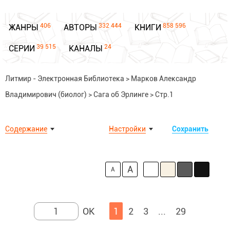
406
332 444
858 596
ЖАНРЫ
АВТОРЫ
КНИГИ
39 515
24
СЕРИИ
КАНАЛЫ
Литмир - Электронная Библиотека
>
Марков Александр
Владимирович (биолог)
>
Сага об Эрлинге
>
Стр.1
Содержание
Настройки
Сохранить
A
A
1
2
3
...
29