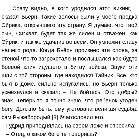
– Сразу видно, в кого уродился этот викинг, –
сказал Бьёрн. Такие волосы были у моего предка
Эйрика, открывшего эту страну. Я думаю, что твой
сын, Сигхват, будет так же силен и отважен, как
Эйрик, и так же удачлив во всем. Он умножит славу
нашего рода. Когда Бьёрн произнес эти слова, за
стеной что‑то загрохотало и послышался как будто
боевой клич идущего в битву войска. Звуки эти
шли с той стороны, где находился Тайник. Все, кто
был в доме, сильно испугались, но Бьёрн только
усмехнулся и сказал: – Не бойтесь. Это добрый
знак. Теперь‑то я точно знаю, что ребенок угоден
богу. Должно быть, ему уготована великая судьба:
сам Рыжебородый [8] благословил его.
Гудрид приподнялась на своем ложе и спросила:
– Отец, о каком боге ты говоришь?