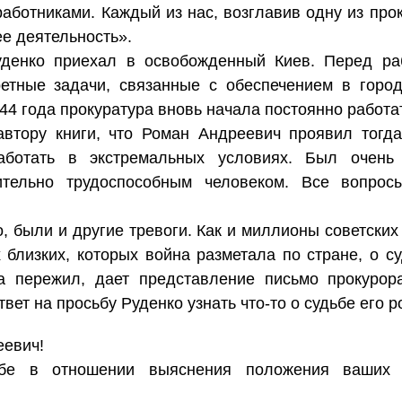
аботниками. Каждый из нас, возглавив одну из про
е деятельность».
уденко приехал в освобожденный Киев. Перед ра
ретные задачи, связанные с обеспечением в горо
44 года прокуратура вновь начала постоянно работат
автору книги, что Роман Андреевич проявил тогд
аботать в экстремальных условиях. Был очен
ительно трудоспособным человеком. Все вопрос
о, были и другие тревоги. Как и миллионы советски
 близких, которых война разметала по стране, о су
да пережил, дает представление письмо прокурор
твет на просьбу Руденко узнать что-то о судьбе его 
евич!
ьбе в отношении выяснения положения ваших