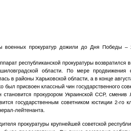
ы военных прокуратур дожили до Дня Победы – 
аппарат республиканской прокуратуры возвратился 
ошиловградской области. По мере продвижения с
сь в районы Харьковской области, а в конце августа
о был присвоен классный чин государственного сове
н становится прокурором Украинской ССР, сменив 
вится государственным советником юстиции 2-го кл
нерал-лейтенанта.
дителя прокуратуры крупнейшей советской республи