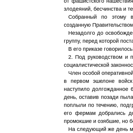
от фашистского нашествия
злодеяний, бесчинства и т
Собранный по этому в
созданную Правительство
Незадолго до освобожден
группу, перед которой пост
В его приказе говорилось
2. Под руководством и 
социалистической законнос
Член особой оперативной
в первом эшелоне войск
наступило долгожданное 6
день, оставив позади пыл
поплыли по течению, подг
его фермам добрались д
промокшие и озябшие, но 
На следующий же день мы