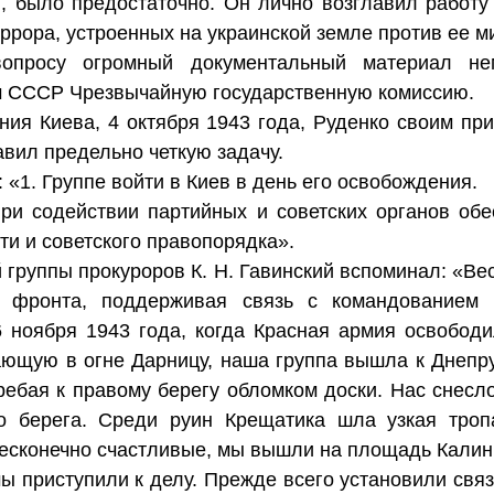
, было предостаточно. Он лично возглавил работ
еррора, устроенных на украинской земле против ее 
опросу огромный документальный материал не
м СССР Чрезвычайную государственную комиссию.
ия Киева, 4 октября 1943 года, Руденко своим пр
авил предельно четкую задачу.
: «1. Группе войти в Киев в день его освобождения.
при содействии партийных и советских органов об
ти и советского правопорядка».
 группы прокуроров К. Н. Гавинский вспоминал: «Ве
 фронта, поддерживая связь с командованием в
 ноября 1943 года, когда Красная армия освободи
ающую в огне Дарницу, наша группа вышла к Днепру
ребая к правому берегу обломком доски. Нас снесло
о берега. Среди руин Крещатика шла узкая троп
бесконечно счастливые, мы вышли на площадь Кали
 приступили к делу. Прежде всего установили свя