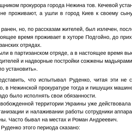
щником прокурора города Нежина тов. Кечевой уста
 не проживают, а ушли в город Киев к своему сы
анен, но, по рассказам жителей, был излечен, после
оящее время проживает в хуторе Подгойно, до прих
занских отрядах.
ыли в партизанском отряде, а в настоящее время вы
дителей и надворные постройки сожжены мадьярами
ло установить».
едставить, что испытывал Руденко, читая эти не 
мо, в Нежинской прокуратуре тогда и пишущих маши
надо было исполнять свои обязанности.
свобожденной территории Украины уже действовала 
ганизации и налаживании работы сотрудники аппара
ны. Часто бывал на местах и Роман Андреевич.
 Руденко этого периода сказано: