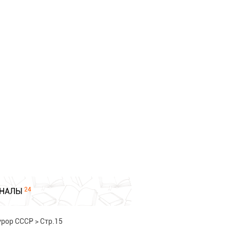
24
НАЛЫ
урор СССР
>
Стр.15