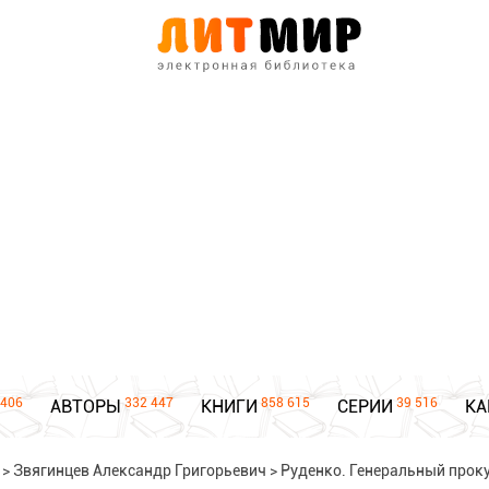
406
332 447
858 615
39 516
АВТОРЫ
КНИГИ
СЕРИИ
КА
>
Звягинцев Александр Григорьевич
>
Руденко. Генеральный прок