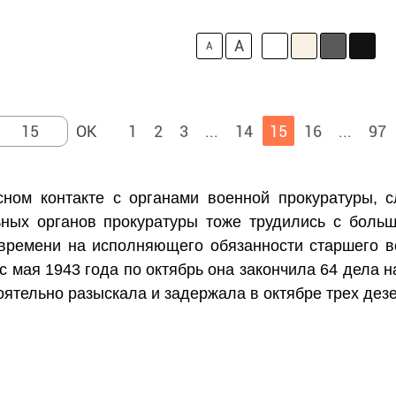
A
A
1
2
3
...
14
15
16
...
97
сном контакте с органами военной прокуратуры, с
ьных органов прокуратуры тоже трудились с боль
времени на исполняющего обязанности старшего в
с мая 1943 года по октябрь она закончила 64 дела н
ятельно разыскала и задержала в октябре трех дез