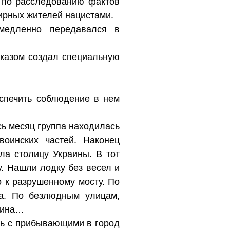
у по расследованию фактов
мирных жителей нацистами.
медленно передавался в
иказом создал специальную
еспечить соблюдение в нем
сь месяц группа находилась
оинских частей. Наконец
ла столицу Украины. В тот
. Нашли лодку без весел и
 к разрушенному мосту. По
а. По безлюдным улицам,
нина…
зь с прибывающими в город