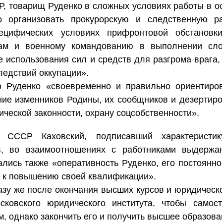
, товарищ Руденко в сложных условиях работы в о
о организовать прокурорскую и следственную р
цифических условиях прифронтовой обстановки
нам и военному командованию в выполнении сло
е использования сил и средств для разгрома врага,
ледствий оккупации».
то Руденко «своевременно и правильно ориентир
ние изменников Родины, их сообщников и дезертиро
ческой законности, охрану соцсобственности».
а СССР Каховский, подписавший характеристик
в, во взаимоотношениях с работниками выдержа
лись также «оперативность Руденко, его постоянно
, к повышению своей квалификации».
разу же после окончания высших курсов и юридичес
сковского юридического института, чтобы самост
, однако закончить его и получить высшее образова