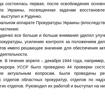
да состоялась первая, после освобождения основн
та Украины, посвященная задачам восстановле
 выступил и Руденко.
ральном аппарате Прокуратуры Украины (впоследств
ечатления:
Руденко все больше и больше внимания уделял улу
прокуратуры, усилению контроля за положением дел 
тов имело решающее значение для обеспечения ак
деятельности.
. В течение апреля – декабря 1944 года, например
окурора УССР было проведено 44 проверки сост
лее актуальным вопросам. Были проведены рес
х отделов областных прокуратур, отделов по надз
их отделов. Руководил их работой и выступал на них