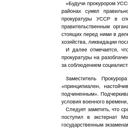
«Будучи прокурором УССР
районах сумел правильн
прокуратуры УССР в спе
правительственным орга
стоящих перед ними в дел
хозяйства, ликвидации пос
И далее отмечается, ч
прокуратуры на разоблаче
за соблюдением социалисти
Заместитель Прокурор
«принципиален, настойчи
подчиненным». Подчеркива
условия военного времени
Следует заметить, что с
поступил в экстернат Мо
государственным экзаменам