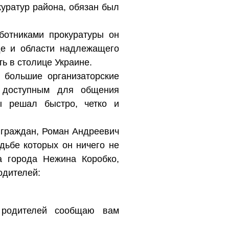
куратур района, обязан был
ботниками прокуратуры он
де и области надлежащего
ь в столице Украине.
а большие организаторские
ь доступным для общения
ы решал быстро, четко и
х граждан, Роман Андреевич
дьбе которых он ничего не
а города Нежина Коробко,
родителей:
 родителей сообщаю вам