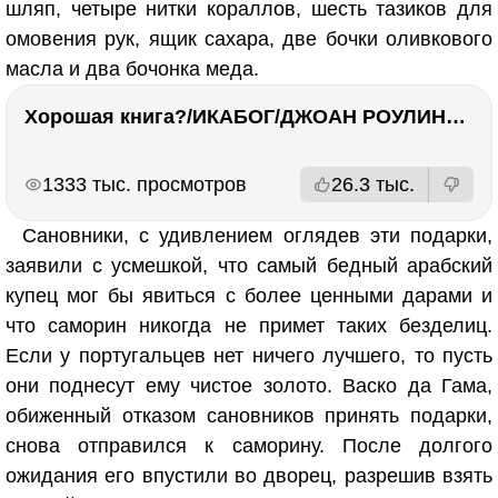
шляп, четыре нитки кораллов, шесть тазиков для
омовения рук, ящик сахара, две бочки оливкового
масла и два бочонка меда.
Хорошая книга?/ИКАБОГ/ДЖОАН РОУЛИНГ/Есть ли смысл покупать?
РЕКЛАМА
РЕКЛАМА
1333 тыс. просмотров
26.3 тыс.
Сановники, с удивлением оглядев эти подарки,
заявили с усмешкой, что самый бедный арабский
купец мог бы явиться с более ценными дарами и
что саморин никогда не примет таких безделиц.
Если у португальцев нет ничего лучшего, то пусть
они поднесут ему чистое золото. Васко да Гама,
обиженный отказом сановников принять подарки,
снова отправился к саморину. После долгого
ожидания его впустили во дворец, разрешив взять