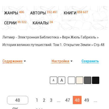
406
332 451
858 637
ЖАНРЫ
АВТОРЫ
КНИГИ
39 522
24
СЕРИИ
КАНАЛЫ
Литмир - Электронная Библиотека
>
Верн Жюль Габриэль
>
История великих путешествий. Том 1. Открытие Земли
>
Стр.48
Содержание
Настройки
Сохранить
A
A
1
2
3
...
47
48
49
...