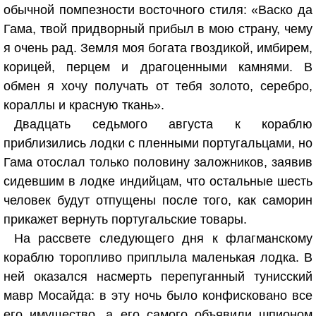
обычной помпезности восточного стиля: «Васко да
Гама, твой придворный прибыл в мою страну, чему
я очень рад. Земля моя богата гвоздикой, имбирем,
корицей, перцем и драгоценными камнями. В
обмен я хочу получать от тебя золото, серебро,
кораллы и красную ткань».
Двадцать седьмого августа к кораблю
приблизились лодки с пленными португальцами, но
Гама отослал только половину заложников, заявив
сидевшим в лодке индийцам, что остальные шесть
человек будут отпущены после того, как саморин
прикажет вернуть португальские товары.
На рассвете следующего дня к флагманскому
кораблю торопливо приплыла маленькая лодка. В
ней оказался насмерть перепуганный тунисский
мавр Мосайда: в эту ночь было конфисковано все
его имущество, а его самого объявили шпионом