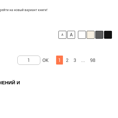
рейти на новый вариант книги!
A
A
1
2
3
...
98
ЧЕНИЙ И
И