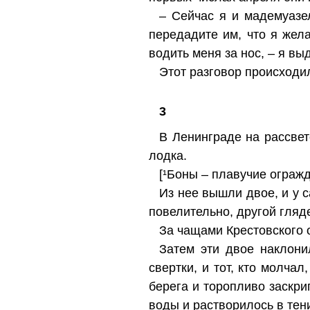
– Сейчас я и мадемуазел
передадите им, что я жел
водить меня за нос, – я в
Этот разговор происходи
3
В Ленинграде на рассвет
лодка.
[¹Боны – плавучие огражд
Из нее вышли двое, и у с
повелительно, другой гляд
За чащами Крестовского о
Затем эти двое наклони
свертки, и тот, кто молчал
берега и торопливо заскр
воды и растворилось в тен