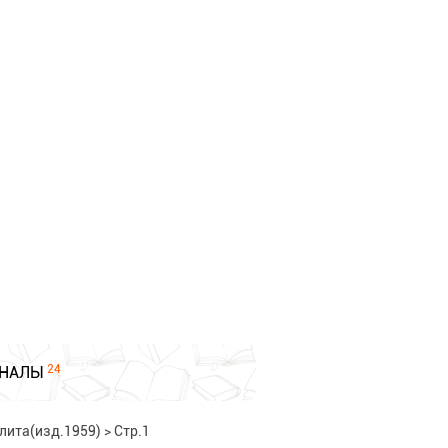
24
НАЛЫ
лита(изд.1959)
>
Стр.1