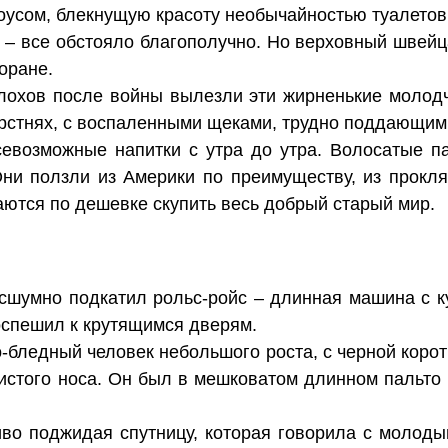
оусом, блекнущую красоту необычайностью туалетов
 – все обстояло благополучно. Но верховный швейца
оране.
олохов после войны вылезли эти жирненькие молодч
рстнях, с воспаленными щеками, трудно поддающим
севозможные напитки с утра до утра. Волосатые п
Они ползли из Америки по преимуществу, из прокля
раются по дешевке скупить весь добрый старый мир.
сшумно подкатил рольс-ройс – длинная машина с ку
оспешил к крутящимся дверям.
бледный человек небольшого роста, с черной корот
истого носа. Он был в мешковатом длинном пальто и
иво поджидая спутницу, которая говорила с молод