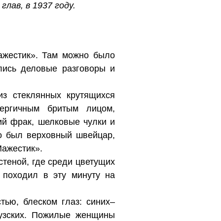
лав, в 1937 году.
ажестик». Там можно было
лись деловые разговоры и
из стеклянных крутящихся
ергичным бритым лицом,
й фрак, шелковые чулки и
о был верховный швейцар,
Мажестик».
стеной, где среди цветущих
 походил в эту минуту на
ью, блеском глаз: синих–
цузских. Пожилые женщины