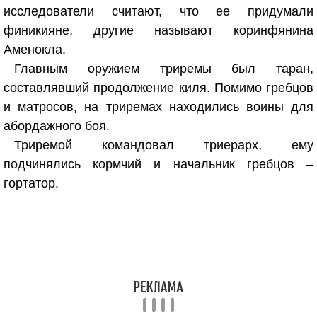
исследователи считают, что ее придумали
финикияне, другие называют коринфянина
Аменокла.
Главным оружием триремы был таран,
составлявший продолжение киля. Помимо гребцов
и матросов, на триремах находились воины для
абордажного боя.
Триремой командовал триерарх, ему
подчинялись кормчий и начальник гребцов –
гортатор.