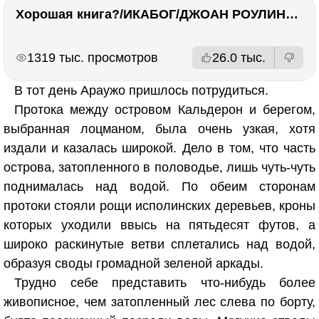
Хорошая книга?/ИКАБОГ/ДЖОАН РОУЛИНГ/Есть ли смысл покупать?
РЕКЛАМА
РЕКЛАМА
1319 тыс. просмотров
26.0 тыс.
В тот день Араужо пришлось потрудиться.
Протока между островом Кальдерон и берегом,
выбранная лоцманом, была очень узкая, хотя
издали и казалась широкой. Дело в том, что часть
острова, затопленного в половодье, лишь чуть-чуть
поднималась над водой. По обеим сторонам
протоки стояли рощи исполинских деревьев, кроны
которых уходили ввысь на пятьдесят футов, а
широко раскинутые ветви сплетались над водой,
образуя своды громадной зеленой аркады.
Трудно себе представить что-нибудь более
живописное, чем затопленный лес слева по борту,