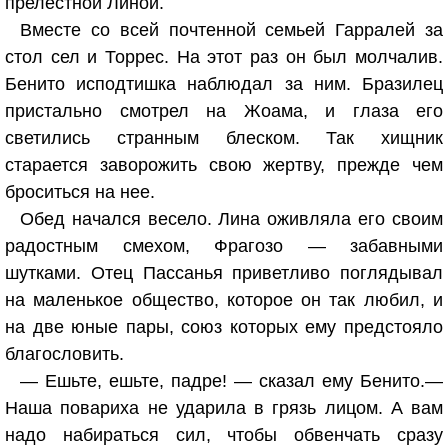
прелестной Линой.
Вместе со всей почтенной семьей Гарралей за
стол сел и Торрес. На этот раз он был молчалив.
Бенито исподтишка наблюдал за ним. Бразилец
пристально смотрел на Жоама, и глаза его
светились странным блеском. Так хищник
старается заворожить свою жертву, прежде чем
броситься на нее.
Обед начался весело. Лина оживляла его своим
радостным смехом, Фрагозо — забавными
шутками. Отец Пассанья приветливо поглядывал
на маленькое общество, которое он так любил, и
на две юные пары, союз которых ему предстояло
благословить.
— Ешьте, ешьте, падре! — сказал ему Бенито.—
Наша повариха не ударила в грязь лицом. А вам
надо набираться сил, чтобы обвенчать сразу