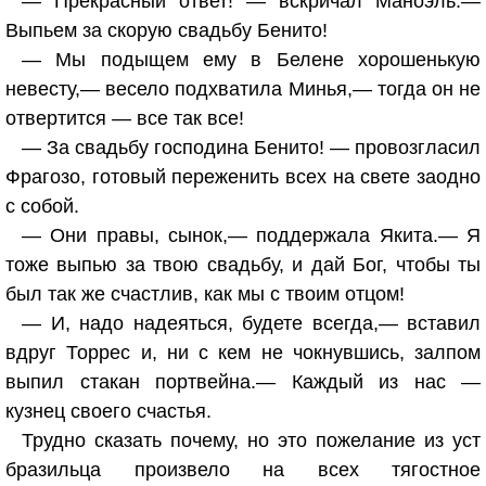
— Прекрасный ответ! — вскричал Маноэль.—
Выпьем за скорую свадьбу Бенито!
— Мы подыщем ему в Белене хорошенькую
невесту,— весело подхватила Минья,— тогда он не
отвертится — все так все!
— За свадьбу господина Бенито! — провозгласил
Фрагозо, готовый переженить всех на свете заодно
с собой.
— Они правы, сынок,— поддержала Якита.— Я
тоже выпью за твою свадьбу, и дай Бог, чтобы ты
был так же счастлив, как мы с твоим отцом!
— И, надо надеяться, будете всегда,— вставил
вдруг Торрес и, ни с кем не чокнувшись, залпом
выпил стакан портвейна.— Каждый из нас —
кузнец своего счастья.
Трудно сказать почему, но это пожелание из уст
бразильца произвело на всех тягостное