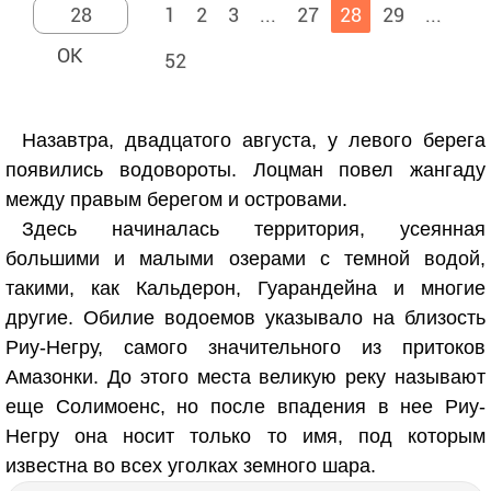
1
2
3
...
27
28
29
...
52
Назавтра, двадцатого августа, у левого берега
появились водовороты. Лоцман повел жангаду
между правым берегом и островами.
Здесь начиналась территория, усеянная
большими и малыми озерами с темной водой,
такими, как Кальдерон, Гуарандейна и многие
другие. Обилие водоемов указывало на близость
Риу-Негру, самого значительного из притоков
Амазонки. До этого места великую реку называют
еще Солимоенс, но после впадения в нее Риу-
Негру она носит только то имя, под которым
известна во всех уголках земного шара.