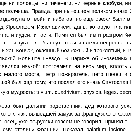
це ни половцы, ни печенеги, ни черные клобуки, н
ие полчища. Правда, при нынешнем великом князе
 отдохнула от войн и набегов, но еще свежи были в
од Ярославом Изяславичем, дань, которую платили
ина, и иудеи, и гости. Памятен был им и разгром 
стон и туга, скорбь неутешная и слезы непрестанн
, и хан Кончак, окаянный безбожный и треклятый, и
льский Большое Гнездо. В Париже об иноземных 
лавился наукой: прогремели на весь мир, вплоть 
с Малого моста, Петр Пожиратель, Петр Певец и 
шой был рад тому, что послал его князь Святослав
ую мудрость: trivium, quadrivium, physica, leges, decr
ова был дальний родственник, дед которого уех
кого князя, вышедшей замуж за французского корол
тоносец, уже по-русски совсем не говорил. Принял о
ему столицу Франции. Показал palatium insigne 