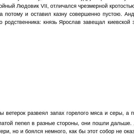
окойный Людовик VII, отличался чрезмерной кротость
а потому и оставил казну совершенно пустою. Анд
го родственника: князь Ярослав завещал киевской 
 ветерок развеял запах горелого мяса и серы, а пал
опатой пепел в разные стороны, они пошли дальше. 
ри, но и боялся немного, как бы этот собор не ок