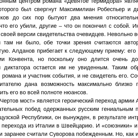
нным центром романа «Девятое термидора» являе
которого был свергнут Максимилиан Робеспьер и д
ков до сих пор бытуют два мнения относительн
то его убили, другие – что он покончил с собой. И
 своей версии свидетельства очевидцев. Невольно в
ы там ни было, обе точки зрения считаются автор
гую. Алданов прибегает к следующему приему: его 
ии Конвента, но поскольку оно длится очень до
и диктатора остается им не увиденным. Таким об
 романа и участник события, и не свидетель его. 
читателю дана возможность максимально близко 
ить его во всей полноте нюансов.
Чертов мост» является героический переход армии 
ательных побед одержанных русским гениальным 
узской Республики, он вынужден, в результате интр
 перехода из Италии в Швейцарию. И «союзники» и
и заранее считали Суворова побежденным. Но, как 