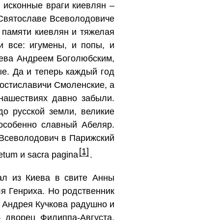
и исконные враги киевлян –
 Святославе Всеволодовиче
 памяти киевлян и тяжелая
 все: игумены, и попы, и
Киева Андреем Боголюбским,
ые. Да и теперь каждый год
 Ростиславичи Смоленские, а
нашествиях давно забыли.
до русской земли, великие
особенно славный Абеляр.
 Всеволодович в Парижский
[1]
etum и sacra pagina
.
ал из Киева в свите Анны
я Генриха. Но родственник
н Андрея Кучкова радушно и
– дворец Филиппа-Августа,