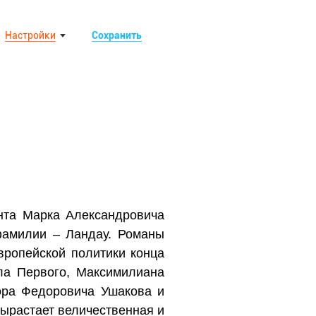
Настройки
Сохранить
анта Марка Александровича
фамилии – Ландау. Романы
ропейской политики конца
ла Первого, Максимилиана
ора Федоровича Ушакова и
вырастает величественная и