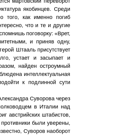
тся мартовский переворот
иктатура якобинцев. Среди
о того, как именно погиб
нтересно, что и те и другие
спомнишь поговорку: «Врет,
итетными, и приняв одну,
герой Штааль присутствует
лго, устает и засыпает и
разом, найден остроумный
Соблюдена интеллектуальная
подойти к подлинной сути
Александра Суворова через
полководцем в Италии над
иг австрийских штабистов,
 противники были уверены,
известно, Суворов наоборот