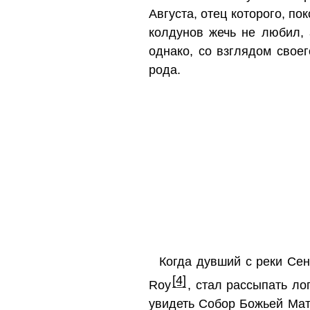
Августа, отец которого, п
колдунов жечь не любил, 
однако, со взглядом свое
рода.
Когда дувший с реки Сены
[4]
Roy
, стал рассыпать л
увидеть Собор Божьей Мате