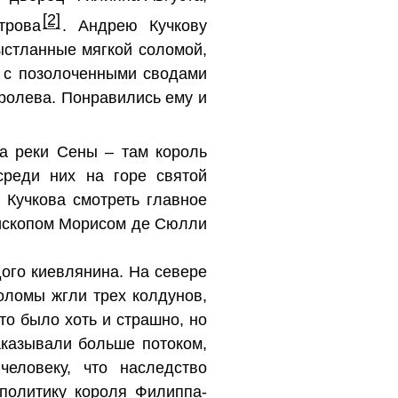
[2]
трова
. Андрею Кучкову
ыстланные мягкой соломой,
, с позолоченными сводами
оролева. Понравились ему и
га реки Сены – там король
среди них на горе святой
 Кучкова смотреть главное
пископом Морисом де Сюлли
ого киевлянина. На севере
соломы жгли трех колдунов,
то было хоть и страшно, но
аказывали больше потоком,
еловеку, что наследство
политику короля Филиппа-