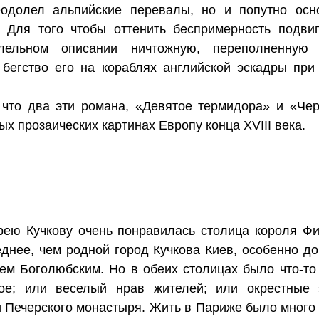
одолел альпийские перевалы, но и попутно осн
Для того чтобы оттенить беспримерность подвига
ельном описании ничтожную, переполненную 
 бегство его на кораблях английской эскадры пр
 что два эти романа, «Девятое термидора» и «Че
х прозаических картинах Европу конца XVIII века.
ею Кучкову очень понравилась столица короля Фи
еднее, чем родной город Кучкова Киев, особенно до
ем Боголюбским. Но в обеих столицах было что-то 
ное; или веселый нрав жителей; или окрестные
 Печерского монастыря. Жить в Париже было много 