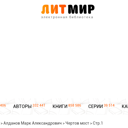
406
332 441
858 586
39 514
АВТОРЫ
КНИГИ
СЕРИИ
КА
>
Алданов Марк Александрович
>
Чертов мост
>
Стр.1