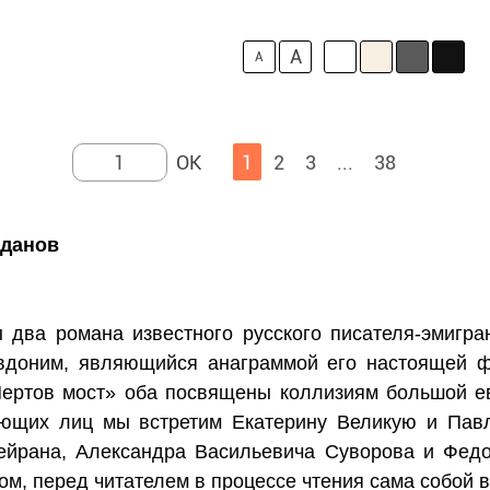
A
A
1
2
3
...
38
лданов
 два романа известного русского писателя-эмигр
вдоним, являющийся анаграммой его настоящей 
Чертов мост» оба посвящены коллизиям большой ев
вующих лиц мы встретим Екатерину Великую и Пав
ейрана, Александра Васильевича Суворова и Фед
ом, перед читателем в процессе чтения сама собой 