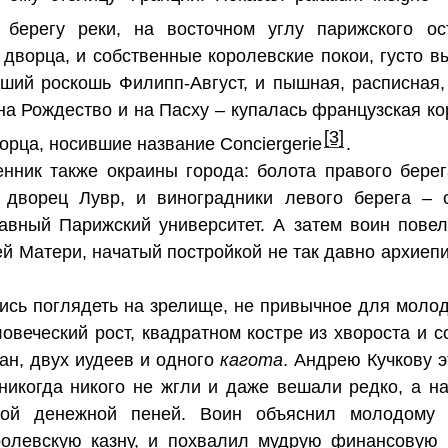
берегу реки, на восточном углу парижского ос
 дворца, и собственные королевские покои, густо в
ший роскошь Филипп-Август, и пышная, расписная
– на Рождество и на Пасху – купалась французская к
[3]
рца, носившие название Conciergerie
.
нник также окраины города: болота правого бере
 дворец Лувр, и виноградники левого берега – 
вный Парижский университет. А затем воин повел
ей Матери, начатый постройкой не так давно архие
ись поглядеть на зрелище, не привычное для молод
ловеческий рост, квадратном костре из хвороста и 
ан, двух иудеев и одного
кагота
. Андрею Кучкову э
 никогда никого не жгли и даже вешали редко, а н
той денежной пеней. Воин объяснил молодому ч
ролевскую казну, и похвалил мудрую финансовую 