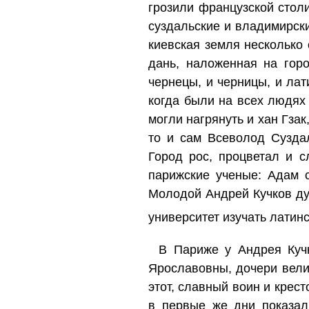
грозили французской столи
суздальские и владимирск
киевская земля несколько
дань, наложенная на гор
чернецы, и черницы, и лат
когда были на всех людях 
могли нагрянуть и хан Гзак
то и сам Всеволод Сузда
Город рос, процветал и с
парижские ученые: Адам 
Молодой Андрей Кучков ду
университет изучать латинск
В Париже у Андрея Кучк
Ярославовны, дочери вели
этот, славный воин и крес
в первые же дни показал 