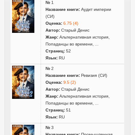
№
1
Название книги:
Аудит империи
(СИ)
Оценка:
6.75 (4)
Автор:
Старый Денис
Жанр:
Альтернативная история
,
Попаданцы во времени
,
...
Страниц:
52
Язык:
RU
№
2
Название книги:
Ревизия (СИ)
Оценка:
9.5 (2)
Автор:
Старый Денис
Жанр:
Альтернативная история
,
Попаданцы во времени
,
...
Страниц:
51
Язык:
RU
№
3
Название книги:
Промышленная