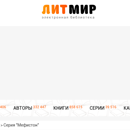
406
332 447
858 615
39 516
АВТОРЫ
КНИГИ
СЕРИИ
КА
>
Серия "Мефистон"