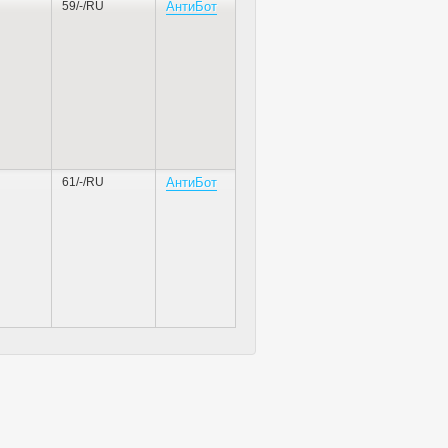
59/-/RU
АнтиБот
61/-/RU
АнтиБот