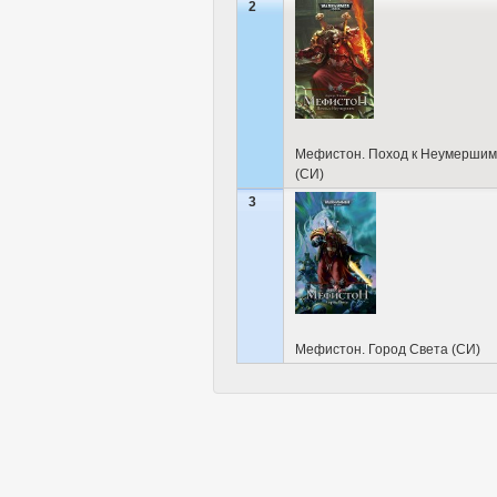
2
Мефистон. Поход к Неумершим
(СИ)
3
Мефистон. Город Света (СИ)