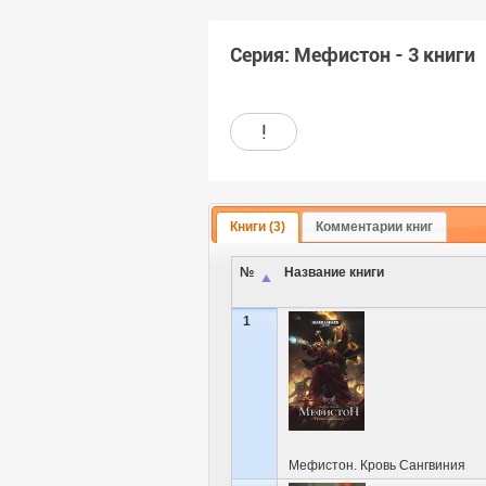
Серия: Мефистон - 3 книги
!
Книги (3)
Комментарии книг
№
Название книги
1
Мефистон. Кровь Сангвиния