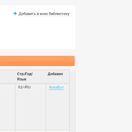
Добавить в мою библиотеку
Стр./Год/
Добавил
Язык
61/-/RU
АнтиБот