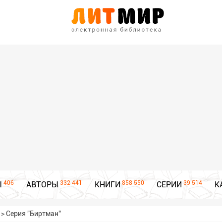
406
332 441
858 550
39 514
Ы
АВТОРЫ
КНИГИ
СЕРИИ
К
>
Серия "Биртман"