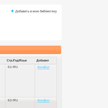
Добавить в мою библиотеку
Стр./Год/Язык
Добавил
61/-/RU
АнтиБот
62/-/RU
АнтиБот