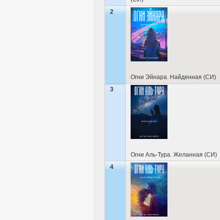
2
Огни Эйнара. Найденная (СИ)
3
Огни Аль-Тура. Желанная (СИ)
4