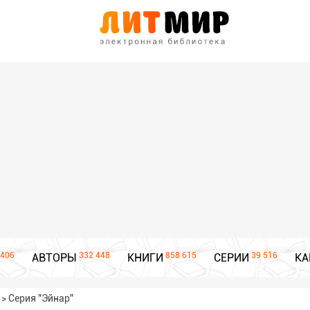
406
332 448
858 615
39 516
АВТОРЫ
КНИГИ
СЕРИИ
КА
>
Серия "Эйнар"