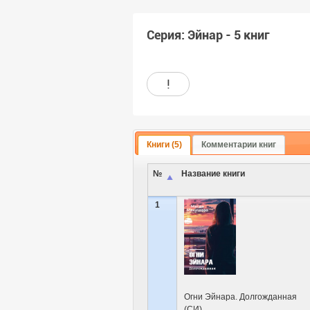
Серия: Эйнар - 5 книг
!
Книги (5)
Комментарии книг
№
Название книги
1
Огни Эйнара. Долгожданная
(СИ)