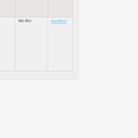
96/-/RU
АнтиБот