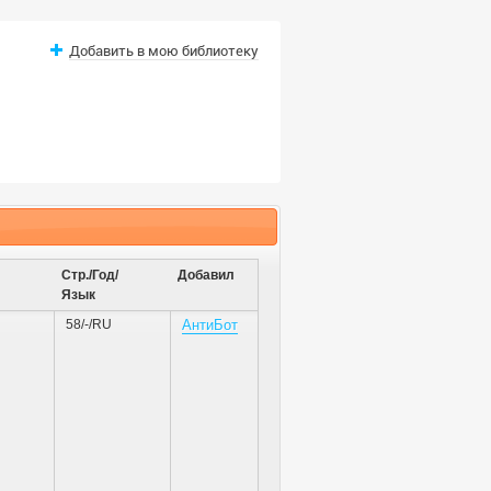
Добавить в мою библиотеку
Стр./Год/
Добавил
Язык
58/-/RU
АнтиБот