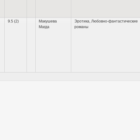
9.5 (2)
Макушева
Эротика
,
Любовно-фантастические
Магда
романы