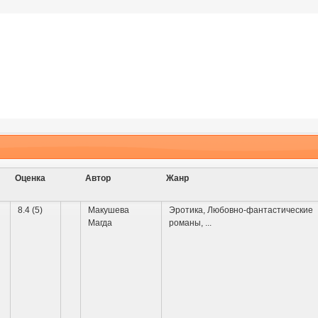
Оценка
Автор
Жанр
8.4 (5)
Макушева
Эротика
,
Любовно-фантастические
Магда
романы
,
...