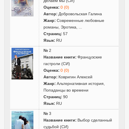
делаем мы (СИ)
Оценка:
0 (0)
Автор:
Добровольская Галина
Жанр:
Современные любовные
романы
,
Эротика
,
...
Страниц:
57
Язык:
RU
№
2
Название книги:
Французские
гастроли (СИ)
Оценка:
0 (0)
Автор:
Ковригин Алексей
Жанр:
Альтернативная история
,
Попаданцы во времени
Страниц:
90
Язык:
RU
№
3
Название книги:
Выбор сделанный
судьбой (СИ)