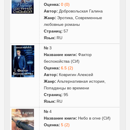
Оценка:
0 (0)
Автор:
Добровольская Галина
Жанр:
Эротика
,
Современные
любовные романы
Страниц:
57
Язык:
RU
№
3
Название книги:
Фактор
беспокойства (СИ)
Оценка:
6.5 (2)
Автор:
Ковригин Алексей
Жанр:
Альтернативная история
,
Попаданцы во времени
Страниц:
95
Язык:
RU
№
4
Название книги:
Небо в огне (СИ)
Оценка:
5 (2)