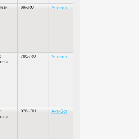
тези
69/-/RU
АнтиБот
о
780/-/RU
АнтиБот
тези
о
978/-/RU
АнтиБот
тези