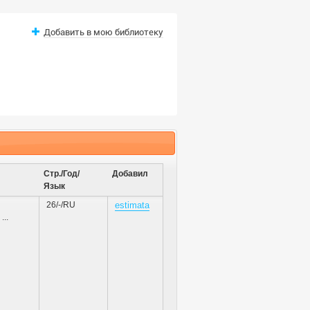
Добавить в мою библиотеку
Стр./Год/
Добавил
Язык
26/-/RU
estimata
,
...