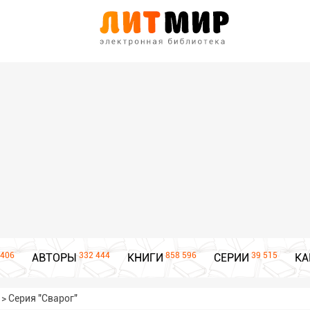
406
332 444
858 596
39 515
АВТОРЫ
КНИГИ
СЕРИИ
КА
>
Серия "Сварог"