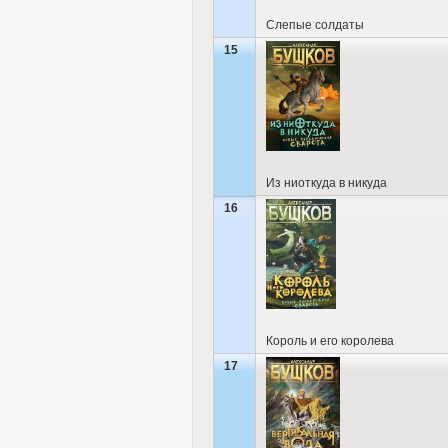
Слепые солдаты
15
Из ниоткуда в никуда
16
Король и его королева
17