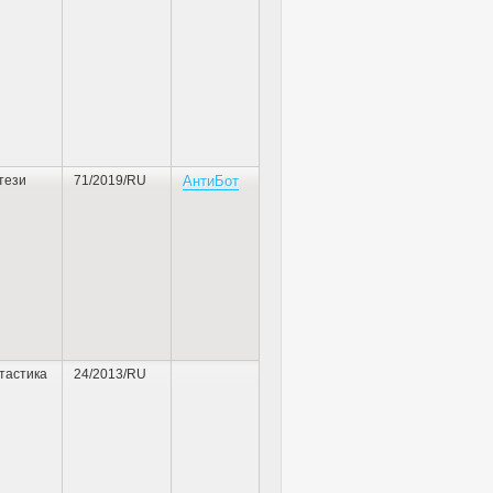
тези
71/2019/RU
АнтиБот
тастика
24/2013/RU