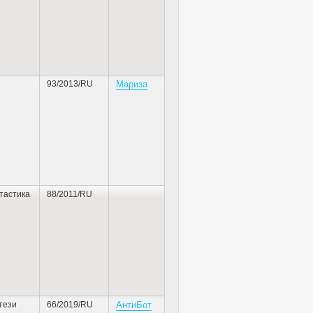
93/2013/RU
Мариза
тастика
88/2011/RU
тези
66/2019/RU
АнтиБот