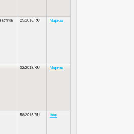
тастика
25/2013/RU
Мариза
32/2013/RU
Мариза
58/2015/RU
Iван