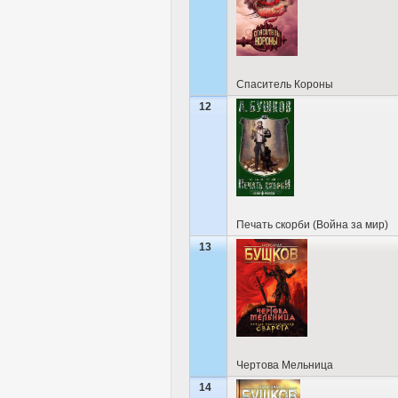
Спаситель Короны
12
Печать скорби (Война за мир)
13
Чертова Мельница
14