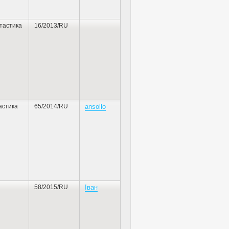
тастика
16/2013/RU
астика
65/2014/RU
ansollo
58/2015/RU
Iван