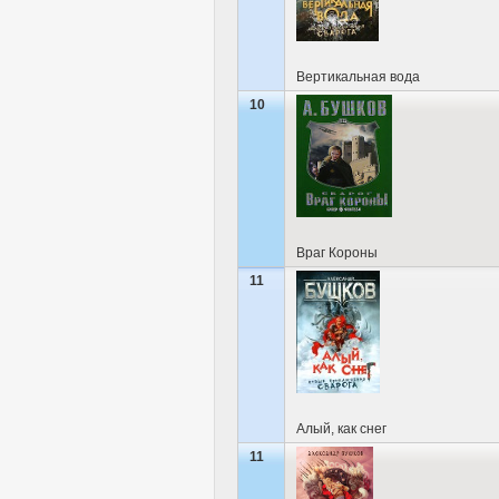
Вертикальная вода
10
Враг Короны
11
Алый, как снег
11