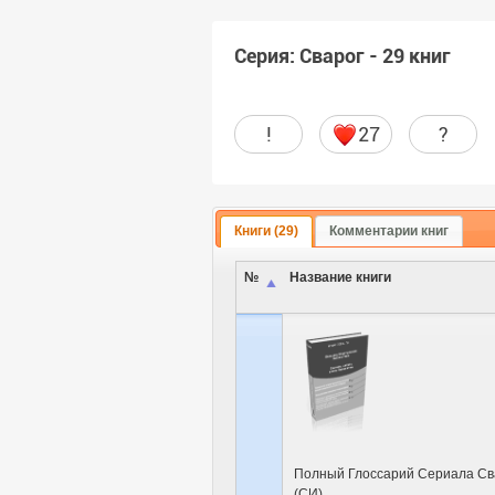
Серия: Сварог - 29 книг
!
27
?
Книги (29)
Комментарии книг
№
Название книги
Полный Глоссарий Сериала Св
(СИ)