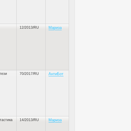
12/2013/RU
Мариза
тези
70/2017/RU
АнтиБот
тастика
14/2013/RU
Мариза