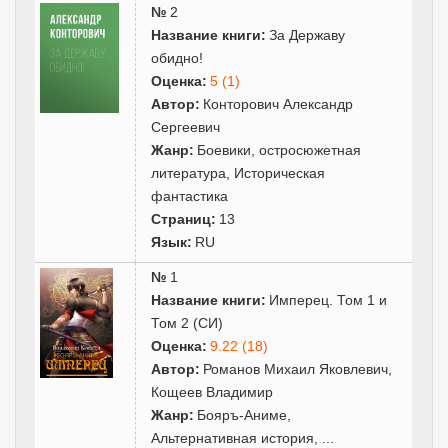
№
2
Название книги:
За Державу
обидно!
Оценка:
5 (1)
Автор:
Конторович Александр
Сергеевич
Жанр:
Боевики, остросюжетная
литература
,
Историческая
фантастика
Страниц:
13
Язык:
RU
№
1
Название книги:
Имперец. Том 1 и
Том 2 (СИ)
Оценка:
9.22 (18)
Автор:
Романов Михаил Яковлевич
,
Кощеев Владимир
Жанр:
Бояръ-Аниме
,
Альтернативная история
,
...