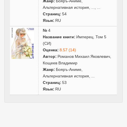
Жанр:
Бояръ-Аниме
,
Альтернативная история
,
...
, ...
Страниц:
54
Язык:
RU
№
4
Название книги:
Имперец. Том 5
(СИ)
Оценка:
8.57 (14)
Автор:
Романов Михаил Яковлевич
,
Кощеев Владимир
Жанр:
Бояръ-Аниме
,
Альтернативная история
,
...
Страниц:
53
Язык:
RU