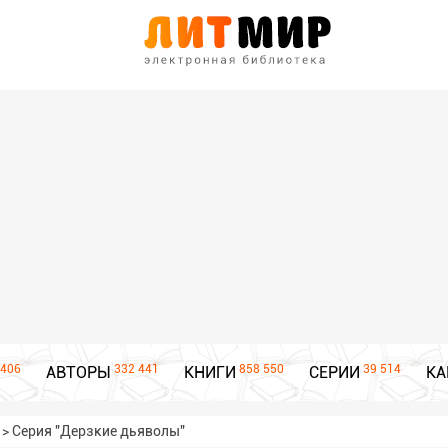
406
332 441
858 550
39 514
АВТОРЫ
КНИГИ
СЕРИИ
КА
>
Серия "Дерзкие дьяволы"