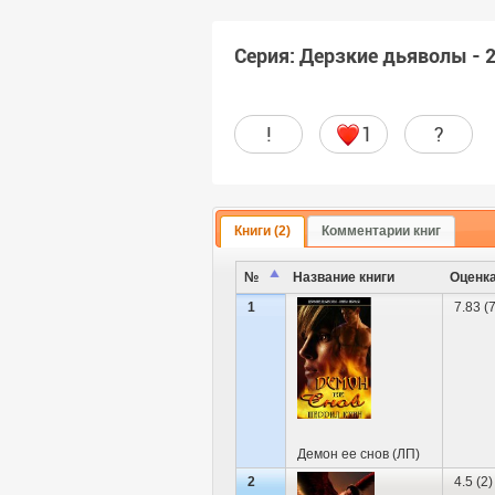
Серия: Дерзкие дьяволы - 2
!
1
?
Книги (2)
Комментарии книг
№
Название книги
Оценк
1
7.83 (
Демон ее снов (ЛП)
2
4.5 (2)