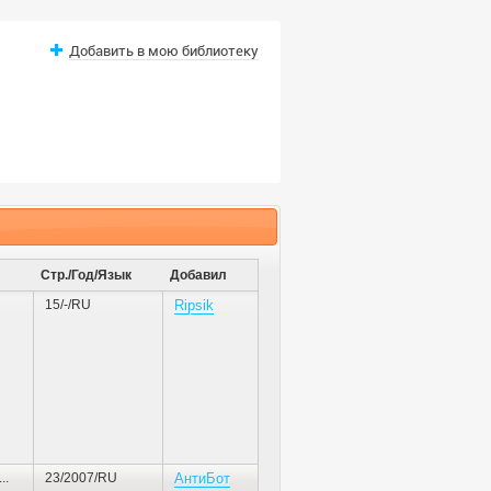
Добавить в мою библиотеку
Стр./Год/Язык
Добавил
15/-/RU
Ripsik
...
23/2007/RU
АнтиБот