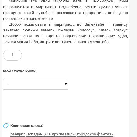
Закончив все свои мирские дела в Нью-Йорке, Гринч
отправляется в мир-гигант Поднебесье. Белый Дьявол узнает
правду о своей судьбе и соглашается продолжить своё дело
посредника в новом месте.
Добро пожаловать в маркграфство Валентайн — границу
занятых людьми земель Империи Колоссус. Здесь Маркус
начинает свой путь адепта Поднебесья! Выращивание ядра,
тайная магия Неба, интриги континентального масштаба.
!
Мой статус книги:
-
Ключевые слова:
реалрпг
Попаданцы в другие миры
городское фэнтези