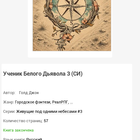
Ученик Белого Дьявола 3 (СИ)
Автор:
Голд Джон
Жанр:
,
,
...
Городское фэнтези
РеалРПГ
Серии:
Живущие под одними небесами #3
Количество страниц:
57
Книга закончена
Язык книги:
Русский